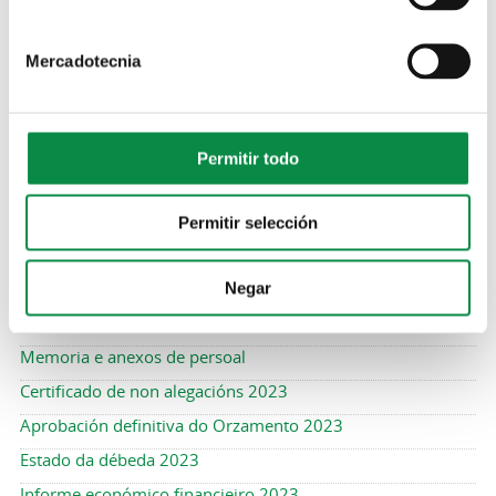
Legislativo 2/2004, de 5 de marzo, se publica el Presupuesto General
para el ejercicio económico 2023, entrando en vigor una vez
publicado definitivamente.
Mercadotecnia
Bases de execución 2023
Informe de intervención 2023
Proposta de aprobación 2023
Permitir todo
Gastos Orzamento 2023
Liquidación do exercicio 2022
Permitir selección
Aprobación inicial do Orzamento 2023
Informe conxunto 2023
Negar
Resumo de gastos e ingresos 2023
Memoria e anexos de persoal
Certificado de non alegacións 2023
Aprobación definitiva do Orzamento 2023
Estado da débeda 2023
Informe económico financieiro 2023