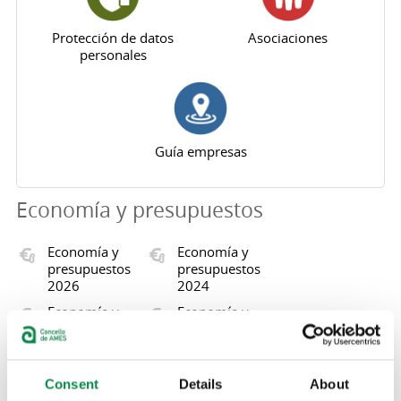
Protección de datos
Asociaciones
personales
Guía empresas
Economía y presupuestos
Economía y
Economía y
presupuestos
presupuestos
2026
2024
Economía y
Economía y
presupuestos
presupuestos
2023
2022
Economía y
Economía y
Consent
Details
About
presupuestos
presupuestos