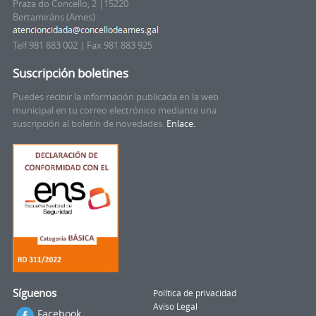
Praza do Concello, 2 |15220
Bertamiráns (Ames)
Telf 981 883 002 | Fax 981 883 925
Suscripción boletines
Puedes recibir la información publicada en la web
municipal en tu correo electrónico mediante una
suscripción al boletín de novedades.
Enlace.
Síguenos
Política de privacidad
Aviso Legal
Facebook