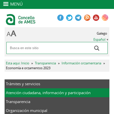
MENÚ
Galego
Español
Buscar
Formulario de búsqueda
Se encuentra usted aquí
Esta aqui: Inicio
»
Transparencia
»
Información orzamentaria
»
Economía e orzamentos 2023
Trámites y servicios
Atención ciudadana, información y participación
Transparencia
Organización municipal