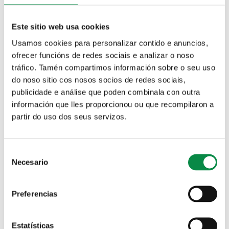
2021
2020
Economía y
Economía y
presupuestos
presupuestos
Este sitio web usa cookies
2019
2018
Usamos cookies para personalizar contido e anuncios,
Economía y
ofrecer funcións de redes sociais e analizar o noso
presupuestos
tráfico. Tamén compartimos información sobre o seu uso
2017
do noso sitio cos nosos socios de redes sociais,
Economía e orzamentos 2023
publicidade e análise que poden combinala con outra
información que lles proporcionou ou que recompilaron a
El Pleno del Ayuntamiento de Ames, acordó la aprobación inicial del
partir do uso dos seus servizos.
presupuesto general, bases de ejecución y cuadro de personal para el
ejercicio económico de 2023, en la sesión extraordinaria celebrada el
día 21 de diciembre de 2022. El expediente estuvo expuesto al
Consent
público durante el plazo de 15 días hábiles, contados a partir del día
Necesario
Selection
siguiente de su publicación en el BOP de A Coruña número 242, de 23
de diciembre de 2022, sin que durante dicho plazo se presentasen
alegaciones.
Preferencias
Concluido el período de exposición pública de conformidad con lo
dispuesto en el artículo 169.3 del Texto refundido de la Ley
reguladora de las haciendas locales, aprobado por Real Decreto
Estatísticas