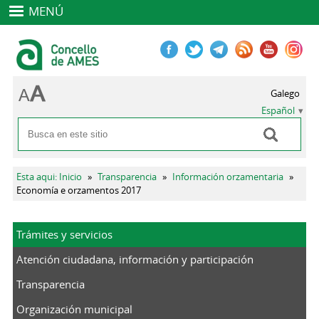
MENÚ
Galego
Español
Buscar
Formulario de búsqueda
Se encuentra usted aquí
Esta aqui: Inicio
»
Transparencia
»
Información orzamentaria
»
Economía e orzamentos 2017
Trámites y servicios
Atención ciudadana, información y participación
Transparencia
Organización municipal