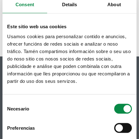
Consent
Details
About
provedores 4T 2017
Liquidacion balance 2017
Este sitio web usa cookies
1 de 2
siguiente ›
Usamos cookies para personalizar contido e anuncios,
ofrecer funcións de redes sociais e analizar o noso
tráfico. Tamén compartimos información sobre o seu uso
do noso sitio cos nosos socios de redes sociais,
publicidade e análise que poden combinala con outra
información que lles proporcionou ou que recompilaron a
partir do uso dos seus servizos.
© Concello de Ames
Praza do Concello, 2 |15220
Consent
Bertamiráns (Ames)
Necesario
Selection
Telf 981 883 002 | Fax 981 883 925
Suscripción boletines
Preferencias
Puedes recibir la información publicada en la web