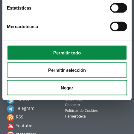
municipal en tu correo electrónico mediante una
Estatísticas
suscripción al boletín de novedades.
Enlace.
Mercadotecnia
Permitir todo
Permitir selección
Síguenos
Política de privacidad
Negar
Aviso Legal
Facebook
Accesibilidad
Twitter
Mapa web
Contacto
Telegram
Politicas de Cookies
RSS
Hemeroteca
Youtube