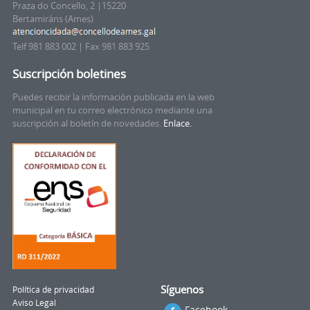
Praza do Concello, 2 |15220
Bertamiráns (Ames)
Telf 981 883 002 | Fax 981 883 925
Suscripción boletines
Puedes recibir la información publicada en la web
municipal en tu correo electrónico mediante una
suscripción al boletín de novedades.
Enlace.
Síguenos
Política de privacidad
Aviso Legal
Facebook