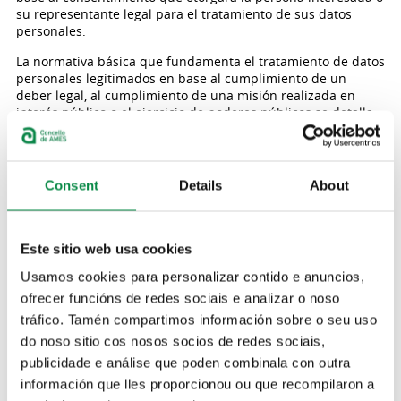
su representante legal para el tratamiento de sus datos
personales.
La normativa básica que fundamenta el tratamiento de datos
personales legitimados en base al cumplimiento de un
deber legal, al cumplimiento de una misión realizada en
interés público o el ejercicio de poderes públicos se detalla
en las cláusulas informativas correspondientes a cada
tratamiento, así como en el Registro de Actividades del
Tratamiento del Ayuntamiento.
Consent
Details
About
A continuación se incluye un listado informativo y no
exhaustivo de esta normativa:
-Ley 7/1985, de 2 de abril, reguladora de las bases del
Este sitio web usa cookies
régimen local.
-Ley 16/1985, de 25 de junio, del patrimonio histórico
Usamos cookies para personalizar contido e anuncios,
español.
ofrecer funcións de redes sociais e analizar o noso
-Ley 19/2013, de 9 de diciembre, de transparencia, acceso a
tráfico. Tamén compartimos información sobre o seu uso
la información y buen gobierno.
do noso sitio cos nosos socios de redes sociais,
-Ley 1/2016, de 18 de enero, de transparencia y buen
gobierno de la Comunidad Autónoma de Galicia.
publicidade e análise que poden combinala con outra
-Real decreto 1346/1976, de 9 de abril, por lo que se aprueba
información que lles proporcionou ou que recompilaron a
el Texto refundido sobre el régimen del suelo y ordenación