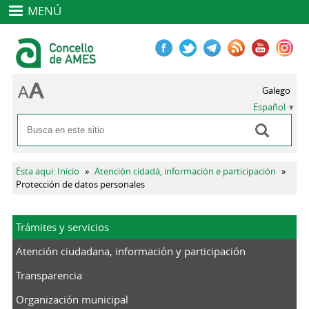
MENÚ
Galego
Español
Buscar
Formulario de búsqueda
Se encuentra usted aquí
Esta aqui: Inicio
»
Atención cidadá, información e participación
»
Protección de datos personales
Trámites y servicios
Atención ciudadana, información y participación
Transparencia
Organización municipal