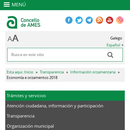
MENÚ
Galego
Español
Buscar
Formulario de búsqueda
Se encuentra usted aquí
Esta aqui: Inicio
»
Transparencia
»
Información orzamentaria
»
Economía e orzamentos 2018
Trámites y servicios
Atención ciudadana, información y participación
Transparencia
Organización municipal