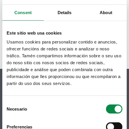
Avance liquidacion 2017
Informes trimestrais de morosidade e de pagamento a
Consent
Details
About
provedores 1T 2018
Informes trimestrais de morosidade e de pagamento a
provedores 2T 2018
Este sitio web usa cookies
Usamos cookies para personalizar contido e anuncios,
1 de 2
siguiente ›
ofrecer funcións de redes sociais e analizar o noso
tráfico. Tamén compartimos información sobre o seu uso
do noso sitio cos nosos socios de redes sociais,
publicidade e análise que poden combinala con outra
información que lles proporcionou ou que recompilaron a
partir do uso dos seus servizos.
© Concello de Ames
Consent
Praza do Concello, 2 |15220
Necesario
Selection
Bertamiráns (Ames)
Telf 981 883 002 | Fax 981 883 925
Preferencias