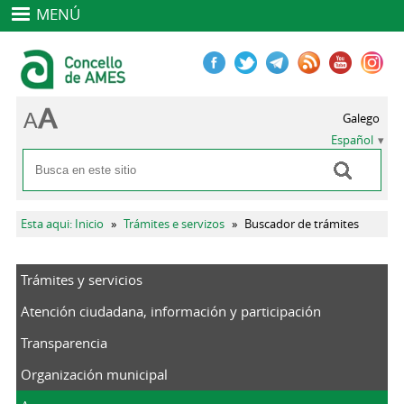
MENÚ
Galego
Español
Buscar
Formulario de búsqueda
Se encuentra usted aquí
Esta aqui: Inicio
»
Trámites e servizos
»
Buscador de trámites
Trámites y servicios
Atención ciudadana, información y participación
Transparencia
Organización municipal