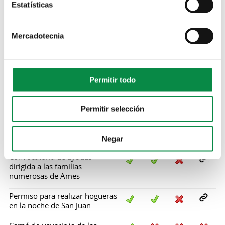
Estatísticas
Programa de Vivendas Baleiras
para inquilinos/as
Mercadotecnia
Programa de Vivendas Baleiras
para propietarios/as
Convocatoria de subvenciones
a entidades de iniciativa social
Permitir todo
sin ánimo de lucro para la
promoción de actividades
complementarias a los
Permitir selección
servicios sociales comunitarios
e inclusión social del
Ayuntamiento de Ames
Negar
Convocatoria de ayudas
dirigida a las familias
numerosas de Ames
Permiso para realizar hogueras
en la noche de San Juan