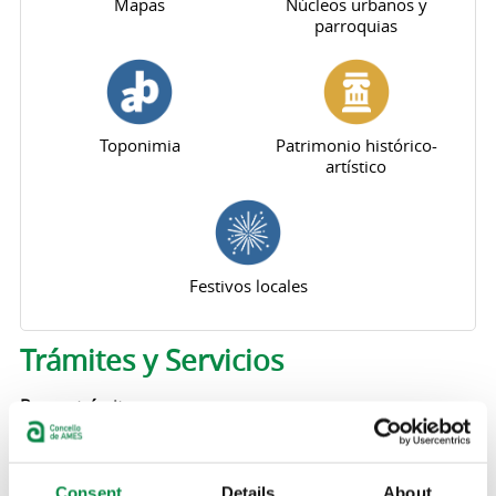
Mapas
Núcleos urbanos y
parroquias
Toponimia
Patrimonio histórico-
artístico
Festivos locales
Trámites y Servicios
Buscar trámites por
Tipo
Consent
Details
About