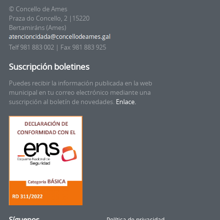
© Concello de Ames
Praza do Concello, 2 |15220
Bertamiráns (Ames)
Telf 981 883 002 | Fax 981 883 925
Suscripción boletines
Puedes recibir la información publicada en la web
municipal en tu correo electrónico mediante una
suscripción al boletín de novedades.
Enlace.
Síguenos
Política de privacidad