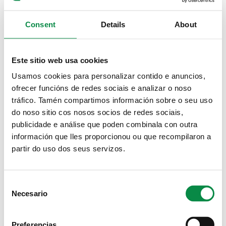
- Certificación bancaria de la cuenta en la que tenga que
efectuarse el ingreso de la ayuda.
Consent
Details
About
- En caso de solicitar subvención por importe superior a
3.000 euros, la entidad deberá aportar certificación
acreditativa de estar al corriente en el cumplimiento de sus
Este sitio web usa cookies
deberes tributarios con la AEAT, Ayuntamiento de Ames, así
Usamos cookies para personalizar contido e anuncios,
como con la Seguridad Social, de conformidad con lo previsto
ofrecer funcións de redes sociais e analizar o noso
en el artículo 22 del Real Decreto 887/2006, de 21 de julio,
por lo que se aprueba el Reglamento de la Ley General de
tráfico. Tamén compartimos información sobre o seu uso
Subvenciones.
do noso sitio cos nosos socios de redes sociais,
publicidade e análise que poden combinala con outra
- Escritura pública o certificación del Registro de
Asociaciones de la Xunta de Galicia acreditativa de la
información que lles proporcionou ou que recompilaron a
representación de la entidad.
partir do uso dos seus servizos.
Deberá presentarse una solicitud para cada ejercicio en el
que se pretenda obtener una ayuda. El hecho de presentar
una solicitud para un ejercicio no implicará que se considere
Consent
presentada para ejercicios posteriores.
Necesario
Selection
RESPONSABLE:
Preferencias