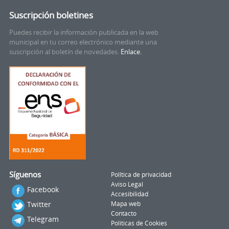
Suscripción boletines
Puedes recibir la información publicada en la web
municipal en tu correo electrónico mediante una
suscripción al boletín de novedades.
Enlace.
Síguenos
Política de privacidad
Aviso Legal
Facebook
Accesibilidad
Twitter
Mapa web
Contacto
Telegram
Politicas de Cookies