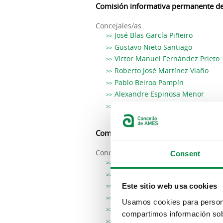
Comisión informativa permanente de
Concejales/as
José Blas García Piñeiro
Gustavo Nieto Santiago
Víctor Manuel Fernández Prieto
Roberto José Martínez Viaño
Pablo Beiroa Pampín
Alexandre Espinosa Menor
Luísa Feijoo Montero
Comisión Informativa permanente de 
Concejales/as
Consent
José Blas García Piñeiro
Uxía García Otero
Ana Belén Paz García
Este sitio web usa cookies
María Oliva Agra Costoya
Usamos cookies para personal
Pablo Beiroa Pampín
compartimos información sobr
Escarlata Pampín López