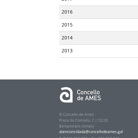
2016
2015
2014
2013
© Concello de Ames
Praza do Concello, 2 |15220
Bertamiráns (Ames)