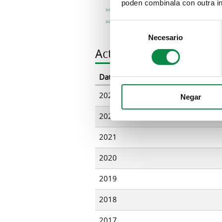
poden combinala con outra in
Rosalía Seijas Tuñas
Luísa Feijoo Montero
Consent
Necesario
Selection
Actas comisiones infor
Datos
2023
Negar
2022
2021
2020
2019
2018
2017