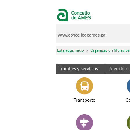
Pasar al contenido principal
www.concellodeames.gal
Se encuentra usted aquí
Esta aqui: Inicio
»
Organización Municipa
Trámites y servicios
Atención c
Transporte
Ge