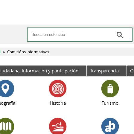
Buscar
Formulario de búsqueda
l
»
Comisións informativas
iudadana, información y participación
Transparencia
O
ografía
Historia
Turismo