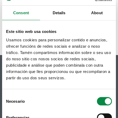
Matrícula nas escolas infantís
municipais O Bosque e A
Madalena
Consent
Details
About
1 de 9
seguinte ›
Este sitio web usa cookies
Usamos cookies para personalizar contido e anuncios,
ofrecer funcións de redes sociais e analizar o noso
tráfico. Tamén compartimos información sobre o seu uso
do noso sitio cos nosos socios de redes sociais,
publicidade e análise que poden combinala con outra
información que lles proporcionou ou que recompilaron a
partir do uso dos seus servizos.
© Concello de Ames
Praza do Concello, 2 |15220
Bertamiráns (Ames)
Consent
Necesario
Selection
Telf 981 883 002 | Fax 981 883 925
Subscrición boletíns
Preferencias