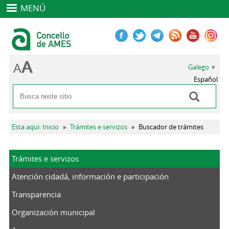
MENÚ
Galego
Español
Buscar
Formulario de busca
Vostede está aquí
Esta aqui: Inicio
»
Trámites e servizos
»
Buscador de trámites
Trámites e servizos
Atención cidadá, información e participación
Transparencia
Organización municipal