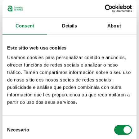
Goberno Local
Estratexia de
Observatorio
saúde e
municipal de
prevención
Educación
Consent
Details
About
Propostas e
Política
acordos dos
lingüística
consellos
municipais:
Este sitio web usa cookies
Comunicación,
Usamos cookies para personalizar contido e anuncios,
Deportes,
Educación
ofrecer funcións de redes sociais e analizar o noso
Plan Económico-
Plan de
tráfico. Tamén compartimos información sobre o seu uso
Financeiro
prevención e
do noso sitio cos nosos socios de redes sociais,
(período 2019-
defensa contra
publicidade e análise que poden combinala con outra
2020)
os incendios
información que lles proporcionou ou que recompilaron a
forestais
partir do uso dos seus servizos.
Plan
Plan de
reactivación
Disposición de
local de Ames
Fondos da
Tesourería
Consent
Plan estratéxico
Axenda Urbana
Necesario
Selection
de subvencións
2030 Analise e