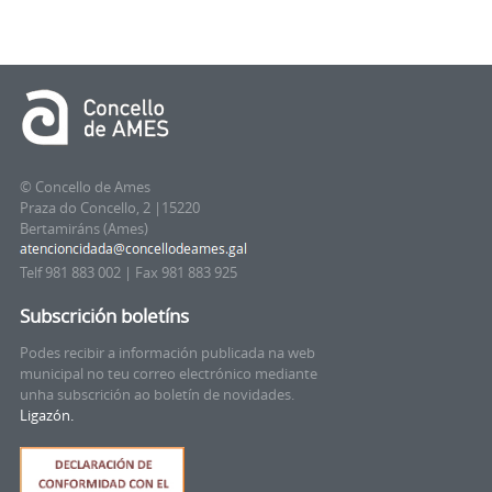
© Concello de Ames
Praza do Concello, 2 |15220
Bertamiráns (Ames)
Telf 981 883 002 | Fax 981 883 925
Subscrición boletíns
Podes recibir a información publicada na web
municipal no teu correo electrónico mediante
unha subscrición ao boletín de novidades.
Ligazón.