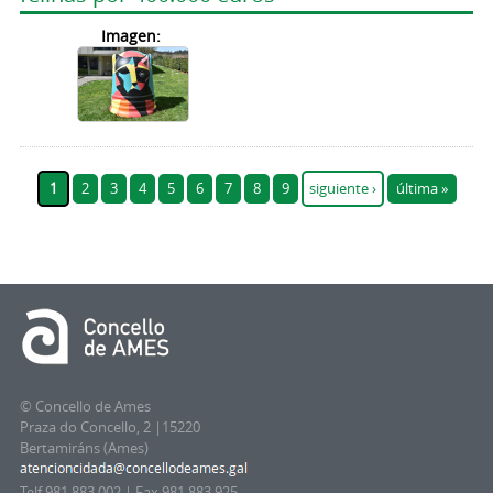
Imagen:
Páginas
1
2
3
4
5
6
7
8
9
siguiente ›
última »
© Concello de Ames
Praza do Concello, 2 |15220
Bertamiráns (Ames)
Telf 981 883 002 | Fax 981 883 925