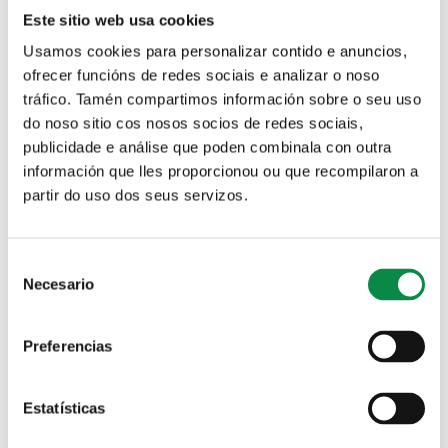
O Pazo da Peregrina acolle un laboratorio
Este sitio web usa cookies
nómade de investigación para a preparación
Usamos cookies para personalizar contido e anuncios,
comunitaria ante a crise ecosocial
ofrecer funcións de redes sociais e analizar o noso
tráfico. Tamén compartimos información sobre o seu uso
Imagen:
do noso sitio cos nosos socios de redes sociais,
publicidade e análise que poden combinala con outra
información que lles proporcionou ou que recompilaron a
partir do uso dos seus servizos.
>Laboratorio nómade para a preparación
comunitaria ante a crise ecosocial, en
Consent
Bertmiráns
Necesario
Selection
Actividades
Preferencias
Adxudícase o servizo de recollida de animais
domésticos abandonados, lacería e xestión
Estatísticas
de colonias felinas por 387.200 euros