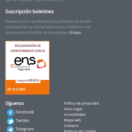
Suscripción boletines
Puedes recibir la información publicada en la web
municipal en tu correo electrónico mediante una
suscripción al boletín de novedades.
Enlace.
Síguenos
Política de privacidad
Aviso Legal
Facebook
Accesibilidad
Twitter
Mapa web
Contacto
Telegram
Politicas de Cookies