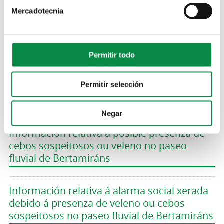
Imagen:
Mercadotecnia
Permitir todo
Información relativa á inexistencia de novas
Permitir selección
verteduras ao río Sar procedentes da
depuradora de Silvouta
Negar
Información relativa á posible presenza de
cebos sospeitosos ou veleno no paseo
fluvial de Bertamiráns
Información relativa á alarma social xerada
debido á presenza de veleno ou cebos
sospeitosos no paseo fluvial de Bertamiráns