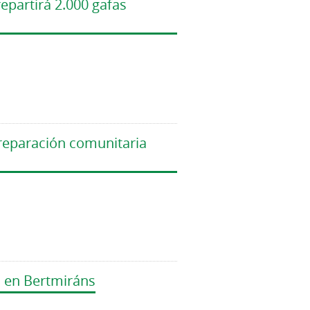
partirá 2.000 gafas
preparación comunitaria
, en Bertmiráns