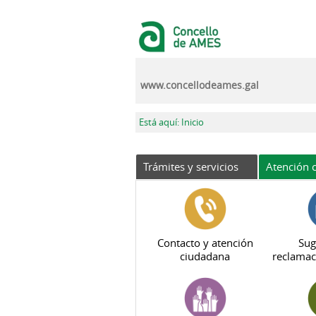
Pasar al contenido principal
www.concellodeames.gal
Se encuentra usted aquí
Está aquí: Inicio
Trámites y servicios
Atención c
Contacto y atención
Sug
ciudadana
reclamac