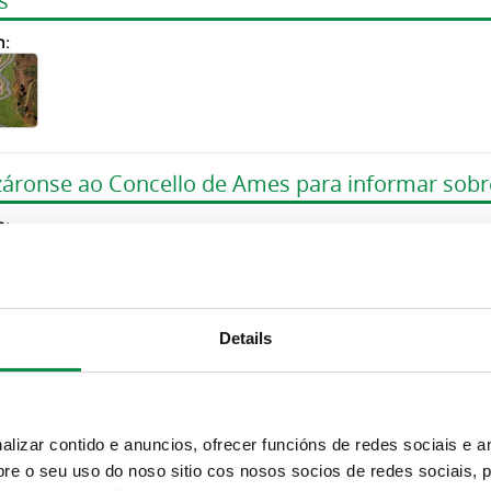
s
n:
áronse ao Concello de Ames para informar sobre 
n:
Details
ervizos de recollida de animais domésticos aband
.000 euros
n:
izar contido e anuncios, ofrecer funcións de redes sociais e an
e o seu uso do noso sitio cos nosos socios de redes sociais, p