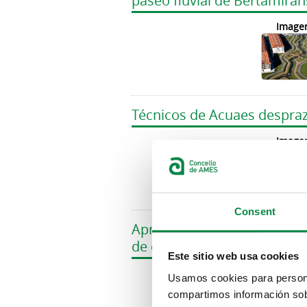
paseo fluvial de Bertamirán
Image
Técnicos de Acuaes despraz
Image
Consent
Apróbase a licitación dos s
de colonias felinas por 400
Este sitio web usa cookies
Image
Usamos cookies para personal
compartimos información sobr