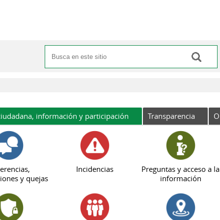
Buscar
Formulario de búsqueda
iudadana, información y participación
Transparencia
O
erencias,
Incidencias
Preguntas y acceso a la
iones y quejas
información