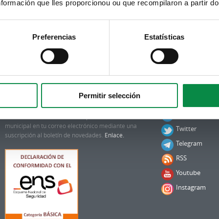
formación que lles proporcionou ou que recompilaron a partir d
Preferencias
Estatísticas
1
2
3
4
5
6
7
8
9
siguiente ›
última
Permitir selección
Suscripción boletines
Síguenos
Facebook
Puedes recibir la información publicada en la web
municipal en tu correo electrónico mediante una
Twitter
suscripción al boletín de novedades.
Enlace.
Telegram
RSS
Youtube
Instagram