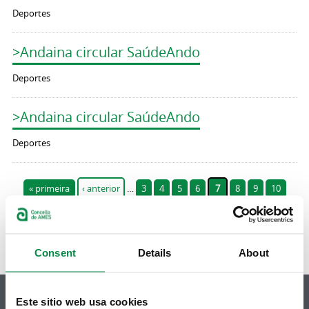
Deportes
>Andaina circular SaúdeAndo
Deportes
>Andaina circular SaúdeAndo
Deportes
Páxinas
« primeira
‹ anterior
…
3
4
5
6
7
8
9
10
11
…
seguinte ›
última »
Consent
Details
About
Este sitio web usa cookies