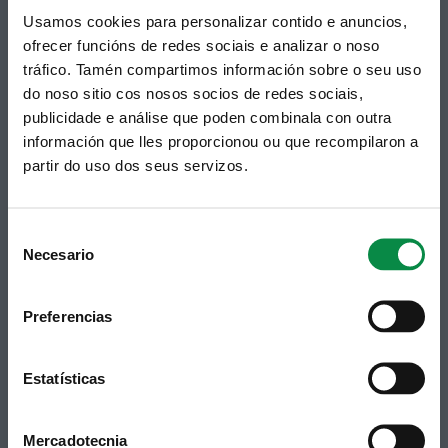
Usamos cookies para personalizar contido e anuncios,
ofrecer funcións de redes sociais e analizar o noso
© Concello de Ames
tráfico. Tamén compartimos información sobre o seu uso
Praza do Concello, 2 |15220
do noso sitio cos nosos socios de redes sociais,
Bertamiráns (Ames)
publicidade e análise que poden combinala con outra
Telf 981 883 002 | Fax 981 883 925
información que lles proporcionou ou que recompilaron a
partir do uso dos seus servizos.
Subscrición boletíns
Podes recibir a información publicada na web
municipal no teu correo electrónico mediante
Consent
unha subscrición ao boletín de novidades.
Necesario
Selection
Ligazón.
Preferencias
Estatísticas
Mercadotecnia