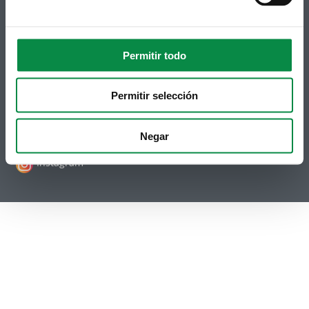
Síguenos
Política de privacidade
Permitir todo
Aviso Legal
Facebook
Accesibilidade
Twitter
Mapa web
Permitir selección
Contacto
Telegram
Politicas de Cookies
RSS
Hemeroteca
Negar
Youtube
Instagram