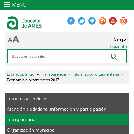
MENÚ
Galego
Español
Buscar
Formulario de búsqueda
Se encuentra usted aquí
Esta aqui: Inicio
»
Transparencia
»
Información orzamentaria
»
Economía e orzamentos 2017
Trámites y servicios
Atención ciudadana, información y participación
Transparencia
Organización municipal