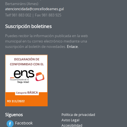
Bertamiráns (Ames)
Telf 981 883 002 | Fax 981 883 925
Suscripción boletines
Puedes recibir la información publicada en la web
municipal en tu correo electrónico mediante una
suscripción al boletín de novedades.
Enlace.
Síguenos
Política de privacidad
Aviso Legal
Facebook
Accesibilidad