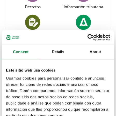
Decretos
Información tributaria
Registro de intereses
Aguas de Ames
Consent
Details
About
OTC Ames
Este sitio web usa cookies
Economía y presupuestos
Usamos cookies para personalizar contido e anuncios,
ofrecer funcións de redes sociais e analizar o noso
tráfico. Tamén compartimos información sobre o seu uso
Economía y
Economía y
presupuestos
presupuestos
do noso sitio cos nosos socios de redes sociais,
2026
2024
publicidade e análise que poden combinala con outra
Economía y
Economía y
información que lles proporcionou ou que recompilaron a
presupuestos
presupuestos
partir do uso dos seus servizos.