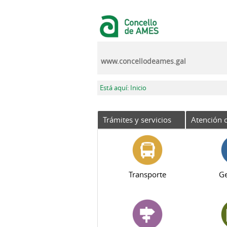
Pasar al contenido principal
www.concellodeames.gal
Se encuentra usted aquí
Está aquí: Inicio
Trámites y servicios
Atención c
Transporte
Ge