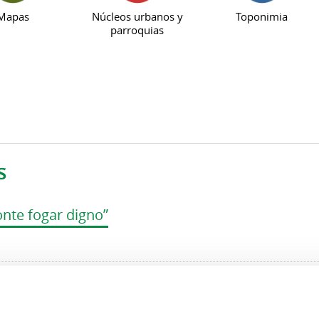
Mapas
Núcleos urbanos y
Toponimia
parroquias
s
onte fogar digno”
Museo das Migrantes