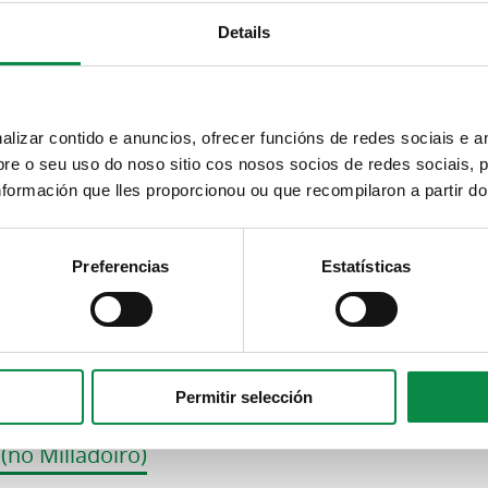
Details
on Enfermidade Renal de Galicia
izar contido e anuncios, ofrecer funcións de redes sociais e an
 Punto de asesoramento personalizado (en Bert
e o seu uso do noso sitio cos nosos socios de redes sociais, p
formación que lles proporcionou ou que recompilaron a partir d
(en Bertamiráns)
Preferencias
Estatísticas
Punto de asesoramento personalizado (no Milla
Permitir selección
no Milladoiro)