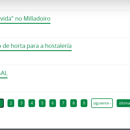
vida" no Milladoiro
de horta para a hostalería
GAL
1
2
3
4
5
6
7
8
9
siguiente ›
última