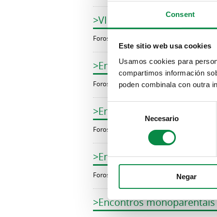
Consent
>VII Xornadas de Persoas c
Foros / Conferencias
Este sitio web usa cookies
Usamos cookies para personal
>Encontros monoparentais.
compartimos información sobr
Foros / Conferencias
poden combinala con outra in
Consent
>Encontros monoparentais 
Necesario
Selection
Foros / Conferencias
>Encontros monoparentais. 
Foros / Conferencias
Negar
>Encontros monoparentais (