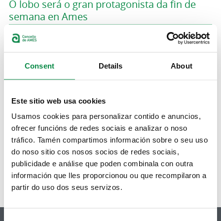
O lobo será o gran protagonista da fin de
semana en Ames
Imagen:
Consent
Details
About
>Aula da natureza: I Xornadas monográficas
Este sitio web usa cookies
sobre o lobo
Usamos cookies para personalizar contido e anuncios,
ofrecer funcións de redes sociais e analizar o noso
Actividades
tráfico. Tamén compartimos información sobre o seu uso
Páginas
do noso sitio cos nosos socios de redes sociais,
publicidade e análise que poden combinala con outra
1
2
3
4
5
6
7
8
9
…
siguiente ›
última »
información que lles proporcionou ou que recompilaron a
partir do uso dos seus servizos.