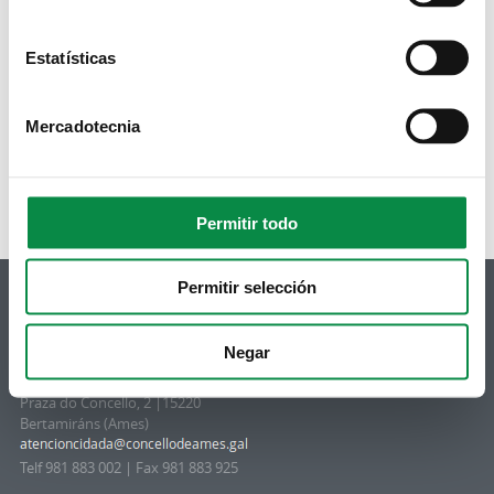
Imagen:
Estatísticas
Mercadotecnia
Páginas
1
2
3
4
siguiente ›
última »
Permitir todo
Permitir selección
Negar
© Concello de Ames
Praza do Concello, 2 |15220
Bertamiráns (Ames)
Telf 981 883 002 | Fax 981 883 925