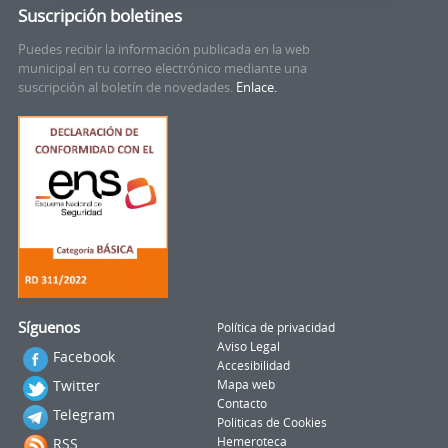
Suscripción boletines
Puedes recibir la información publicada en la web
municipal en tu correo electrónico mediante una
suscripción al boletín de novedades.
Enlace.
Síguenos
Política de privacidad
Aviso Legal
Facebook
Accesibilidad
Twitter
Mapa web
Contacto
Telegram
Politicas de Cookies
RSS
Hemeroteca