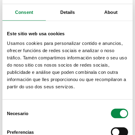
Imagen:
Consent
Details
About
Este sitio web usa cookies
Nós Televisión e O Transistor son as
Usamos cookies para personalizar contido e anuncios,
empresas gañadoras da sexta edición do
ofrecer funcións de redes sociais e analizar o noso
Premio Lingua e Empresa
tráfico. Tamén compartimos información sobre o seu uso
do noso sitio cos nosos socios de redes sociais,
Imagen:
publicidade e análise que poden combinala con outra
información que lles proporcionou ou que recompilaron a
partir do uso dos seus servizos.
A Casa da Cultura do Milladoiro acolle mañá
Consent
a Gala Lingua e Empresa na que se
Necesario
Selection
desvelarán os premios da sexta edición do
certame
Preferencias