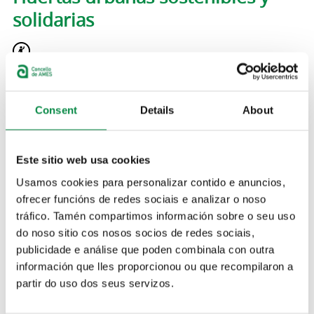
solidarias
De
Martes, 1 Enero, 2019
hasta
Martes, 31 Diciembre,
2019
Licencias y autorizaciones
Medio ambiente
Consent
Details
About
Tramite activo:
Cerrado
PARA QUE (FINALIDAD):
Este sitio web usa cookies
Usamos cookies para personalizar contido e anuncios,
Solicitar la concesión de una huerta urbana en el núcleo de
ofrecer funcións de redes sociais e analizar o noso
Bertamiráns o del Milladoiro, para realizar cultivos agrícolas
tráfico. Tamén compartimos información sobre o seu uso
de manera sostenible y solidaria.
do noso sitio cos nosos socios de redes sociais,
publicidade e análise que poden combinala con outra
QUIEN PUEDE HACERLO:
información que lles proporcionou ou que recompilaron a
partir do uso dos seus servizos.
El acceso a las huertas está abierto a todos los/las
vecinos/las de Ames. Se reservará un 14% de las parcelas