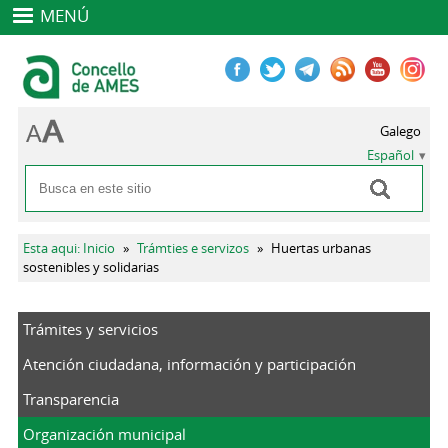
MENÚ
Galego
Español
Buscar
Formulario de búsqueda
Se encuentra usted aquí
Esta aqui: Inicio
»
Trámties e servizos
»
Huertas urbanas
sostenibles y solidarias
Trámites y servicios
Atención ciudadana, información y participación
Transparencia
Organización municipal