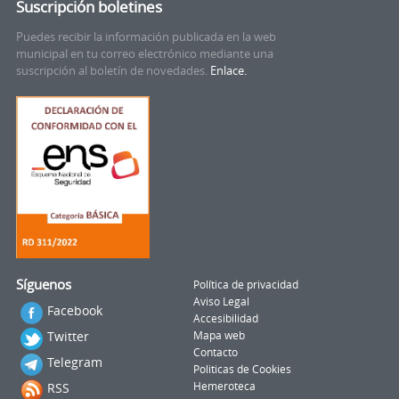
Suscripción boletines
Puedes recibir la información publicada en la web
municipal en tu correo electrónico mediante una
suscripción al boletín de novedades.
Enlace.
Síguenos
Política de privacidad
Aviso Legal
Facebook
Accesibilidad
Twitter
Mapa web
Contacto
Telegram
Politicas de Cookies
RSS
Hemeroteca