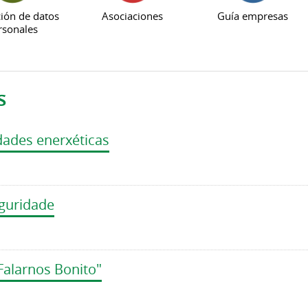
ión de datos
Asociaciones
Guía empresas
rsonales
s
ades enerxéticas
eguridade
Falarnos Bonito"