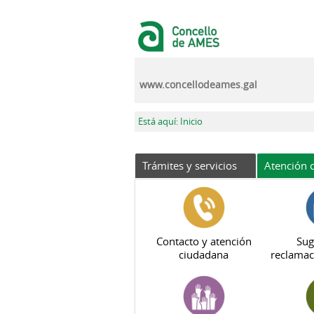
Pasar al contenido principal
www.concellodeames.gal
Se encuentra usted aquí
Está aquí: Inicio
Trámites y servicios
Atención c
Contacto y atención
Sug
ciudadana
reclamac