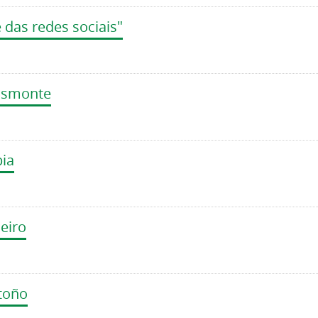
das redes sociais"
rasmonte
pia
ñeiro
rtoño