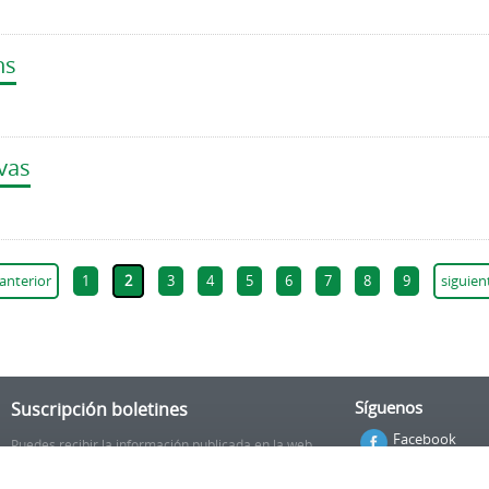
ns
vas
 anterior
1
2
3
4
5
6
7
8
9
siguien
Suscripción boletines
Síguenos
Facebook
Puedes recibir la información publicada en la web
municipal en tu correo electrónico mediante una
Twitter
suscripción al boletín de novedades.
Enlace.