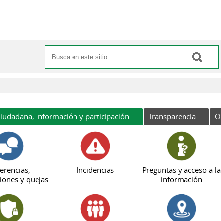
Buscar
Formulario de búsqueda
iudadana, información y participación
Transparencia
O
erencias,
Incidencias
Preguntas y acceso a la
iones y quejas
información