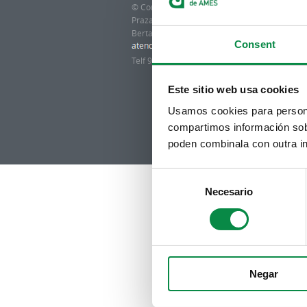
© Concello de Ames
Praza do Concello, 2 |15220
Bertamiráns (Ames)
Consent
Telf 981 883 002 | Fax 981 883 925
Este sitio web usa cookies
Usamos cookies para personal
compartimos información sobr
poden combinala con outra in
Consent
Necesario
Selection
Negar