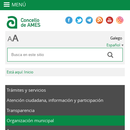
MENÚ
Galego
Español
Buscar
Formulario de búsqueda
Se encuentra usted aquí
Está aquí: Inicio
Trámites y servicios
Atención ciudadana, información y participación
Transparencia
Organización municipal