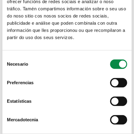
ofrecer funcións de redes sociais e analizar o noso
tráfico. Tamén compartimos información sobre o seu uso
Excursións
do noso sitio cos nosos socios de redes sociais,
publicidade e análise que poden combinala con outra
Preséntase a programación da Aula da
información que lles proporcionou ou que recompilaron a
Natureza para o primeiro semestre do ano
partir do uso dos seus servizos.
Imagen:
Consent
Necesario
Selection
Preferencias
A Aula da Natureza acolle este sábado, 26 de
novembro, un novo obradoiro de xoias
artesanais
Estatísticas
Imagen:
Mercadotecnia