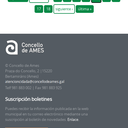
17
18
siguiente ›
última »
© Concello de Ames
Praza do Concello, 2 |15220
Bertamiráns (Ames)
Telf 981 883 002 | Fax 981 883 925
Suscripción boletines
Puedes recibir la información publicada en la web
municipal en tu correo electrónico mediante una
suscripción al boletín de novedades.
Enlace.