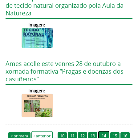
de tecido natural organizado pola Aula da
Natureza
Imagen:
Ames acolle este venres 28 de outubro a
xornada formativa “Pragas e doenzas dos
castiñeiros”
Imagen:
Páginas
« primera
‹ anterior
…
10
11
12
13
14
15
16