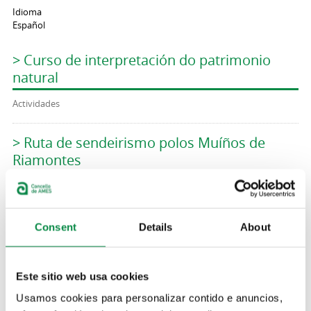
Idioma
Español
> Curso de interpretación do patrimonio
natural
Actividades
> Ruta de sendeirismo polos Muíños de
Riamontes
Actividades
> Obradoiro de cestería da Aula da Natureza
Consent
Details
About
Actividades
Este sitio web usa cookies
> Aula da Natureza: excursión á lagoa de
Usamos cookies para personalizar contido e anuncios,
Cospeito