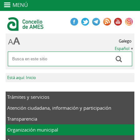
MENÚ
Galego
Español
Buscar
Formulario de búsqueda
Se encuentra usted aquí
Está aquí: Inicio
Trámites y servicios
Atención ciudadana, información y participación
Transparencia
Organización municipal