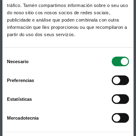
Praza do Concello, 2 |15220
tráfico. Tamén compartimos información sobre o seu uso
Bertamiráns (Ames)
do noso sitio cos nosos socios de redes sociais,
publicidade e análise que poden combinala con outra
Telf 981 883 002 | Fax 981 883 925
información que lles proporcionou ou que recompilaron a
Suscripción boletines
partir do uso dos seus servizos.
Puedes recibir la información publicada en la web
municipal en tu correo electrónico mediante una
Consent
suscripción al boletín de novedades.
Enlace.
Necesario
Selection
Preferencias
Estatísticas
Mercadotecnia
Síguenos
Política de privacidad
Aviso Legal