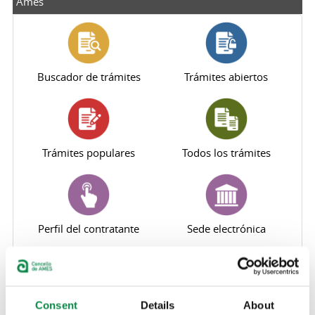
Ames
Buscador de trámites
Trámites abiertos
Trámites populares
Todos los trámites
Perfil del contratante
Sede electrónica
Oficina Virtual Tributaria
Canal de denuncias
Consent
Details
About