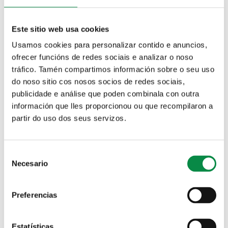
Este sitio web usa cookies
Usamos cookies para personalizar contido e anuncios,
Solicitud de plaza en las Escuelas infantiles municipales
ofrecer funcións de redes sociais e analizar o noso
tráfico. Tamén compartimos información sobre o seu uso
Certificados, informes y
do noso sitio cos nosos socios de redes sociais,
publicidade e análise que poden combinala con outra
documentación
información que lles proporcionou ou que recompilaron a
partir do uso dos seus servizos.
Certificado de empadronamiento
Certificados, informes y documentación
Consent
Necesario
Selection
Solicitud de información urbanística
Preferencias
Certificados, informes y documentación
Restaurar la legalidad urbanística
Estatísticas