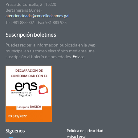
Praza do Concello, 2 |15220
Bertamiráns (Ames)
Telf 981 883 002 | Fax 981 883 925
Suscripción boletines
Puedes recibir la información publicada en la web
municipal en tu correo electrónico mediante una
suscripción al boletín de novedades.
Enlace.
Síguenos
Política de privacidad
Aviso Legal