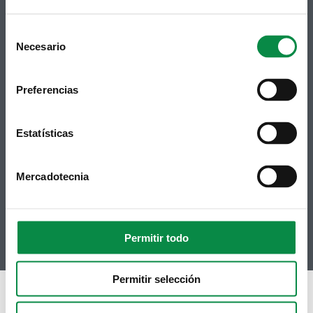
Consent
Necesario
Selection
Preferencias
Síguenos
Política de privacidad
Aviso Legal
Facebook
Estatísticas
Accesibilidad
Twitter
Mapa web
Contacto
Telegram
Politicas de Cookies
Mercadotecnia
RSS
Hemeroteca
Youtube
Instagram
Permitir todo
Permitir selección