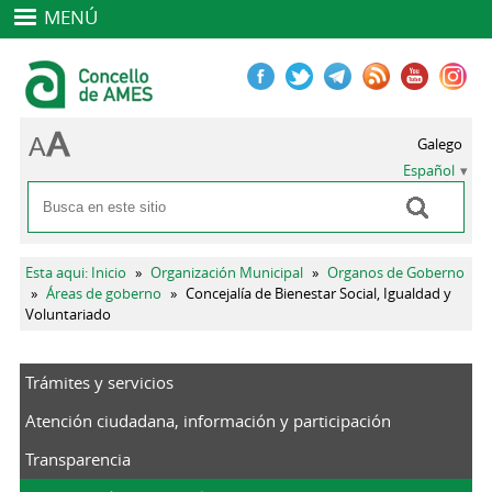
MENÚ
Galego
Español
Buscar
Formulario de búsqueda
Se encuentra usted aquí
Esta aqui: Inicio
»
Organización Municipal
»
Organos de Goberno
»
Áreas de goberno
»
Concejalía de Bienestar Social, Igualdad y
Voluntariado
Trámites y servicios
Atención ciudadana, información y participación
Transparencia