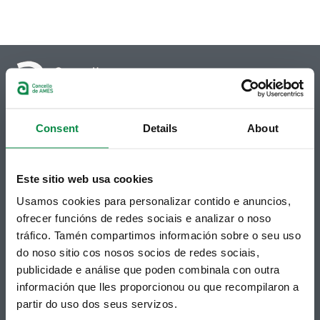
© Concello de Ames
Consent
Details
About
Praza do Concello, 2 |15220
Bertamiráns (Ames)
Este sitio web usa cookies
Telf 981 883 002 | Fax 981 883 925
Usamos cookies para personalizar contido e anuncios,
Suscripción boletines
ofrecer funcións de redes sociais e analizar o noso
Puedes recibir la información publicada en la web
tráfico. Tamén compartimos información sobre o seu uso
municipal en tu correo electrónico mediante una
do noso sitio cos nosos socios de redes sociais,
suscripción al boletín de novedades.
Enlace.
publicidade e análise que poden combinala con outra
información que lles proporcionou ou que recompilaron a
partir do uso dos seus servizos.