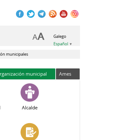
Galego
Español
ón municipales
rganización municipal
Ames
l
Alcalde