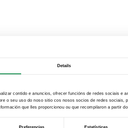
2:
Details
izar contido e anuncios, ofrecer funcións de redes sociais e an
e o seu uso do noso sitio cos nosos socios de redes sociais, p
formación que lles proporcionou ou que recompilaron a partir d
ción en las redes sociales municipales
en Twitter
Preferencias
Estatísticas