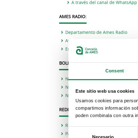
A través del canal de WhatsApp
AMES RADIO:
Departamento de Ames Radio
Ames Radio web (radio a la carta)
Emisión en directo
BOLETÍN MUNICIPAL GRATUÍTO 94 KM
Consent
Número 1 (noviembre de 2017)
Número 2 (mayo de 2018)
Este sitio web usa cookies
Número 3 (enero de 2019)
Usamos cookies para personal
compartimos información sobr
REDES SOCIALES:
poden combinala con outra in
Recomendaciones para la participa
Consent
Página del Ayuntamiento de Ames 
Necesario
Selection