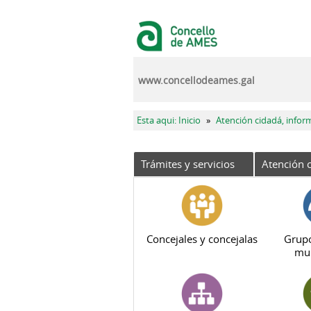
Pasar al contenido principal
www.concellodeames.gal
Se encuentra usted aquí
Esta aqui: Inicio
»
Atención cidadá, infor
Trámites y servicios
Atención c
Concejales y concejalas
Grupo
mun