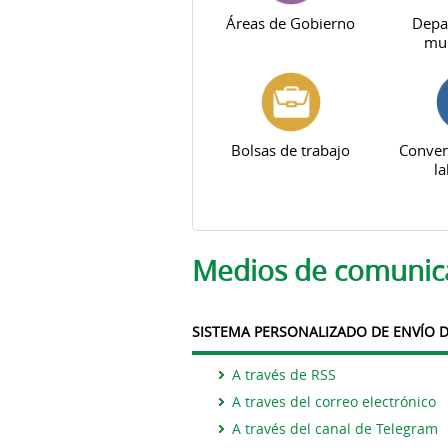
Áreas de Gobierno
Depa
mun
Bolsas de trabajo
Conven
la
Solapas principales
Medios de comunic
SISTEMA PERSONALIZADO DE ENVÍO D
A través de RSS
A traves del correo electrónico
A través del canal de Telegram