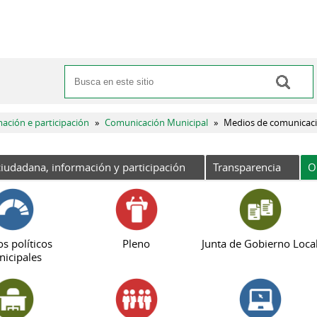
Buscar
Formulario de búsqueda
mación e participación
»
Comunicación Municipal
»
Medios de comunicaci
iudadana, información y participación
Transparencia
O
s políticos
Pleno
Junta de Gobierno Loca
icipales