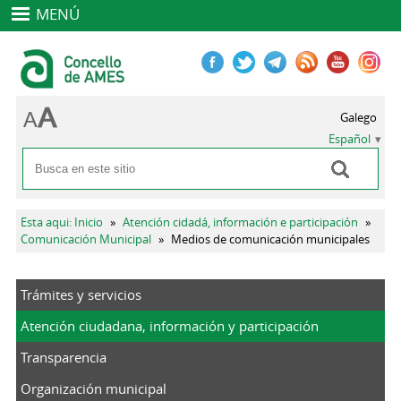
MENÚ
Galego
Español
Buscar
Formulario de búsqueda
Se encuentra usted aquí
Esta aqui: Inicio
»
Atención cidadá, información e participación
»
Comunicación Municipal
»
Medios de comunicación municipales
Trámites y servicios
Atención ciudadana, información y participación
Transparencia
Organización municipal