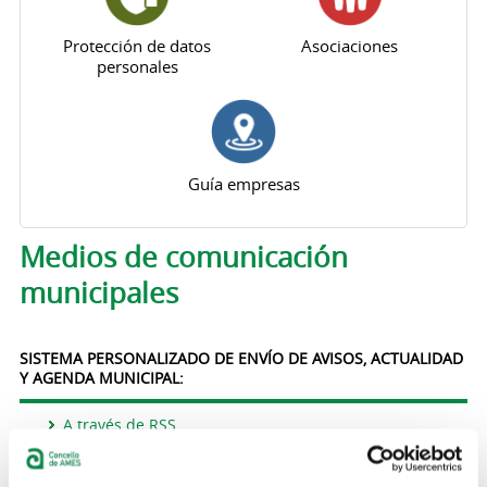
Protección de datos
Asociaciones
personales
Guía empresas
Solapas principales
Medios de comunicación
municipales
SISTEMA PERSONALIZADO DE ENVÍO DE AVISOS, ACTUALIDAD
Y AGENDA MUNICIPAL:
A través de RSS
A traves del correo electrónico
A través del canal de Telegram