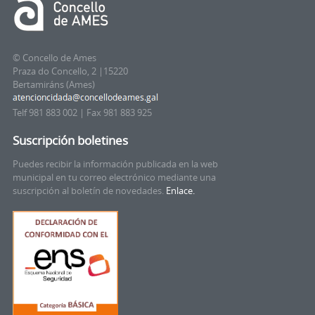
© Concello de Ames
Praza do Concello, 2 |15220
Bertamiráns (Ames)
Telf 981 883 002 | Fax 981 883 925
Suscripción boletines
Puedes recibir la información publicada en la web
municipal en tu correo electrónico mediante una
suscripción al boletín de novedades.
Enlace.