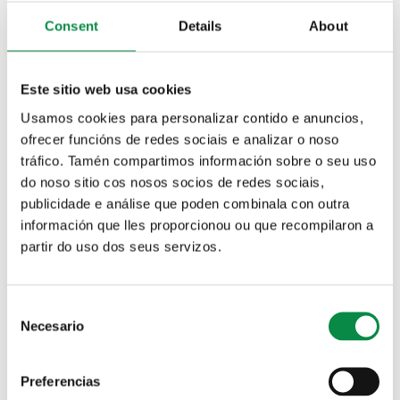
A través del canal de WhatsApp
Consent
Details
About
AMES RADIO:
Este sitio web usa cookies
Departamento de Ames Radio
Usamos cookies para personalizar contido e anuncios,
Ames Radio web (radio a la carta)
ofrecer funcións de redes sociais e analizar o noso
Emisión en directo
tráfico. Tamén compartimos información sobre o seu uso
do noso sitio cos nosos socios de redes sociais,
BOLETÍN MUNICIPAL GRATUÍTO 94 KM2:
publicidade e análise que poden combinala con outra
información que lles proporcionou ou que recompilaron a
Número 1 (noviembre de 2017)
partir do uso dos seus servizos.
Número 2 (mayo de 2018)
Número 3 (enero de 2019)
Consent
REDES SOCIALES:
Necesario
Selection
Recomendaciones para la participación en las redes
sociales municipales
Preferencias