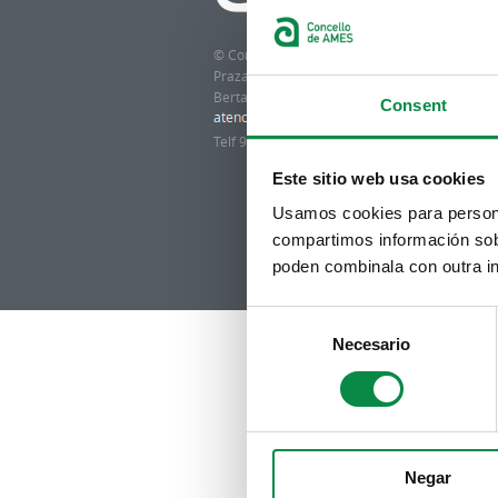
© Concello de Ames
Praza do Concello, 2 |15220
Bertamiráns (Ames)
Consent
Telf 981 883 002 | Fax 981 883 925
Este sitio web usa cookies
Usamos cookies para personal
compartimos información sobr
poden combinala con outra in
Consent
Necesario
Selection
Negar