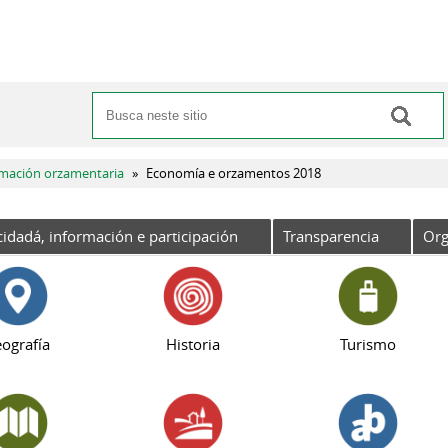
Buscar
Formulario de busca
rmación orzamentaria
»
Economía e orzamentos 2018
cidadá, información e participación
Transparencia
Org
ografía
Historia
Turismo