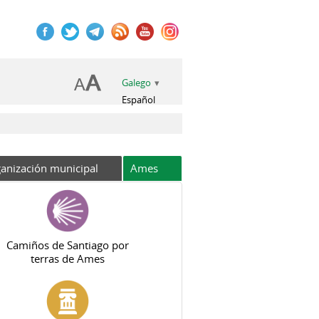
Galego
Español
anización municipal
Ames
Camiños de Santiago por
terras de Ames