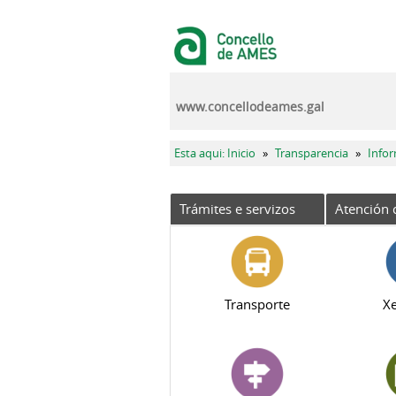
Ir o contido principal
www.concellodeames.gal
Vostede está aquí
Esta aqui: Inicio
»
Transparencia
»
Info
Trámites e servizos
Atención 
Transporte
Xe