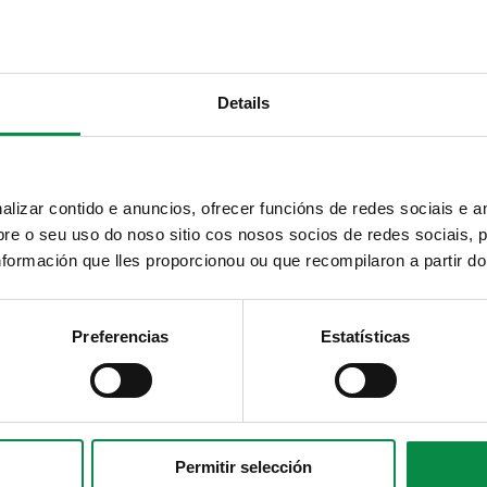
municipal no teu correo electrónico mediante unha
Twitter
subscrición ao boletín de novidades.
Ligazón.
Telegram
RSS
Details
Youtube
Instagram
izar contido e anuncios, ofrecer funcións de redes sociais e an
e o seu uso do noso sitio cos nosos socios de redes sociais, p
formación que lles proporcionou ou que recompilaron a partir d
Preferencias
Estatísticas
Permitir selección