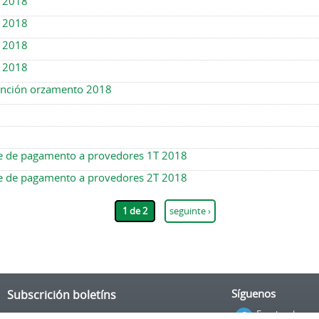
T 2018
T 2018
T 2018
T 2018
vención orzamento 2018
 e de pagamento a provedores 1T 2018
 e de pagamento a provedores 2T 2018
1 de 2
seguinte ›
Subscrición boletíns
Síguenos
Facebook
Podes recibir a información publicada na web