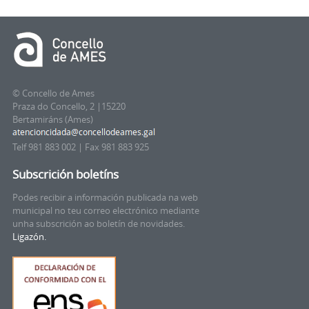
© Concello de Ames
Praza do Concello, 2 |15220
Bertamiráns (Ames)
Telf 981 883 002 | Fax 981 883 925
Subscrición boletíns
Podes recibir a información publicada na web
municipal no teu correo electrónico mediante
unha subscrición ao boletín de novidades.
Ligazón.