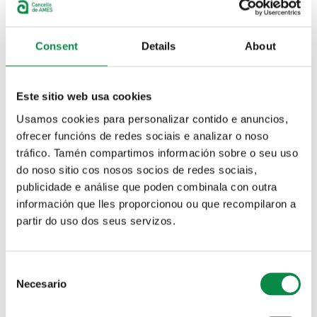
María Belén Castro Montenegro
Natividade De Jesús González Rodríguez
Escarlata Pampín López
Consent
Details
About
Luísa Feijoo Montero
Este sitio web usa cookies
Comisión Informativa Permanente de Economía e Facenda
e Especial de Contas
Usamos cookies para personalizar contido e anuncios,
ofrecer funcións de redes sociais e analizar o noso
Concelleiros/as
tráfico. Tamén compartimos información sobre o seu uso
José Blas García Piñeiro
do noso sitio cos nosos socios de redes sociais,
Susana Señorís Rodríguez
publicidade e análise que poden combinala con outra
Ana Belén Paz García
información que lles proporcionou ou que recompilaron a
María Oliva Agra Costoya
partir do uso dos seus servizos.
José Ramón Oulego Erroz
Rosalía Seijas Tuñas
Luísa Feijoo Montero
Consent
Necesario
Selection
Comisión Informativa permanente de Benestar, Educación
e Promoción Social