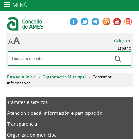
MENÚ
Galego
Español
Buscar
Formulario de busca
Vostede está aquí
Esta aqui: Inicio
»
Organización Municipal
»
Comisións
informativas
Trámites e servizos
Atención cidadá, información e participación
Transparencia
Organización municipal