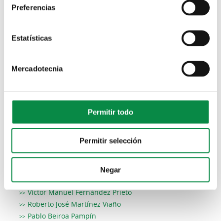
Preferencias
Concelleiros/as
José Blas García Piñeiro
Uxía García Otero
Estatísticas
Ana Belén Paz García
María Oliva Agra Costoya
Mercadotecnia
Pablo Beiroa Pampín
Escarlata Pampín López
Rosalía Seijas Tuñas
Luísa Feijoo Montero
Permitir todo
Comisión Informativa permanente de Desenvolvemento
Urbano e Sostible
Permitir selección
Concelleiros/as
José Blas García Piñeiro
Negar
Gustavo Nieto Santiago
Víctor Manuel Fernández Prieto
Roberto José Martínez Viaño
Pablo Beiroa Pampín