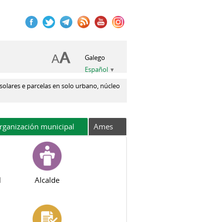
Galego
Español
olares e parcelas en solo urbano, núcleo
rganización municipal
Ames
l
Alcalde