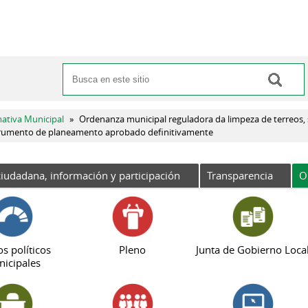
Buscar
Formulario de búsqueda
ativa Municipal
»
Ordenanza municipal reguladora da limpeza de terreos, s
nstrumento de planeamento aprobado definitivamente
iudadana, información y participación
Transparencia
O
s políticos
Pleno
Junta de Gobierno Loca
icipales