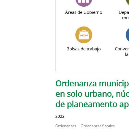
Áreas de Gobierno
Depa
mun
Bolsas de trabajo
Conven
la
Solapas principales
Ordenanza municipal
en solo urbano, núc
de planeamento ap
2022
Ordenanzas
Ordenanzas fiscales