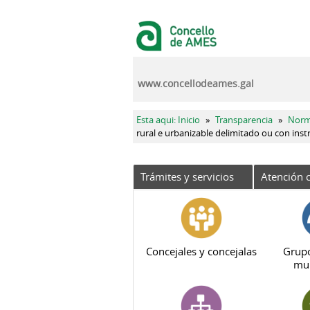
Pasar al contenido principal
www.concellodeames.gal
Se encuentra usted aquí
Esta aqui: Inicio
»
Transparencia
»
Norm
rural e urbanizable delimitado ou con i
Trámites y servicios
Atención c
Concejales y concejalas
Grupo
mun