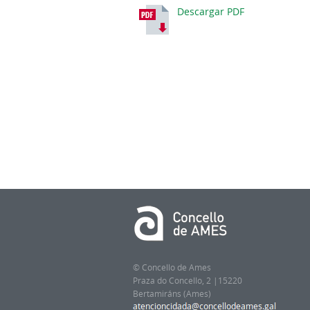
Descargar PDF
© Concello de Ames
Praza do Concello, 2 |15220
Bertamiráns (Ames)