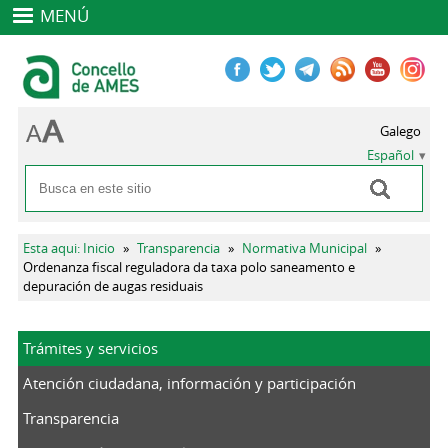
MENÚ
Galego
Español
Buscar
Formulario de búsqueda
Se encuentra usted aquí
Esta aqui: Inicio
»
Transparencia
»
Normativa Municipal
»
Ordenanza fiscal reguladora da taxa polo saneamento e
depuración de augas residuais
Trámites y servicios
Atención ciudadana, información y participación
Transparencia