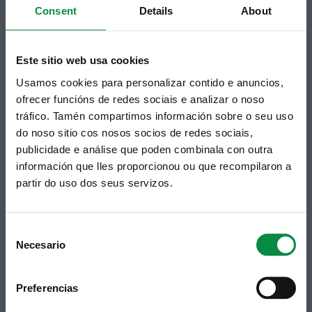
Consent
Details
About
municipal en tu correo electrónico mediante una
suscripción al boletín de novedades.
Enlace.
Este sitio web usa cookies
Usamos cookies para personalizar contido e anuncios,
ofrecer funcións de redes sociais e analizar o noso
tráfico. Tamén compartimos información sobre o seu uso
do noso sitio cos nosos socios de redes sociais,
publicidade e análise que poden combinala con outra
información que lles proporcionou ou que recompilaron a
partir do uso dos seus servizos.
Síguenos
Política de privacidad
Aviso Legal
Facebook
Accesibilidad
Consent
Twitter
Mapa web
Necesario
Contacto
Selection
Telegram
Politicas de Cookies
RSS
Hemeroteca
Preferencias
Youtube