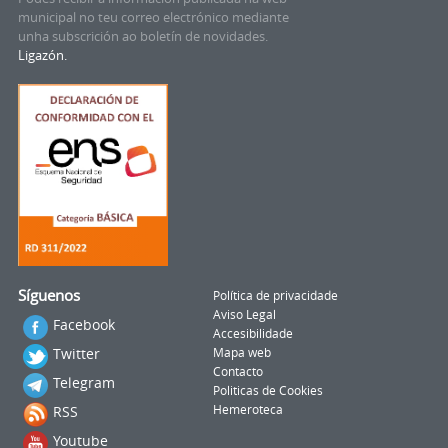
municipal no teu correo electrónico mediante
unha subscrición ao boletín de novidades.
Ligazón.
Síguenos
Política de privacidade
Aviso Legal
Facebook
Accesibilidade
Twitter
Mapa web
Contacto
Telegram
Politicas de Cookies
RSS
Hemeroteca
Youtube