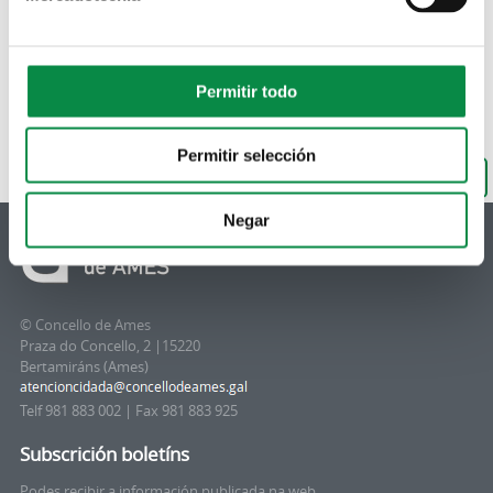
Permitir todo
Permitir selección
De volta ao buscador
Negar
© Concello de Ames
Praza do Concello, 2 |15220
Bertamiráns (Ames)
Telf 981 883 002 | Fax 981 883 925
Subscrición boletíns
Podes recibir a información publicada na web