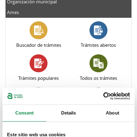
Organización municipal
Ames
Buscador de trámites
Trámites abertos
Trámites populares
Todos os trámites
Perfil do contratante
Sede electrónica
Consent
Details
About
Este sitio web usa cookies