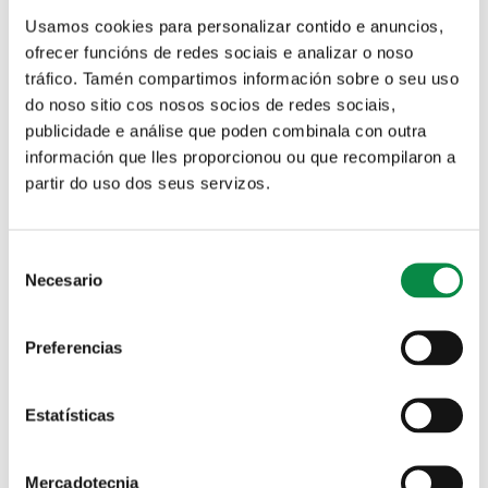
Oficina Virtual Tributaria
Canle de denuncias
Usamos cookies para personalizar contido e anuncios,
ofrecer funcións de redes sociais e analizar o noso
tráfico. Tamén compartimos información sobre o seu uso
do noso sitio cos nosos socios de redes sociais,
publicidade e análise que poden combinala con outra
Solicitude de praza nas Escolas infantís municipais
información que lles proporcionou ou que recompilaron a
partir do uso dos seus servizos.
Pestanas principais
Ordenanza fiscal reguladora da
taxa polo saneamento e
Consent
depuración de augas residuais
Necesario
Selection
2024
Preferencias
Ordenanzas
Ordenanzas fiscais
Descargar PDF
Estatísticas
Mercadotecnia