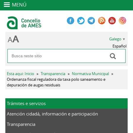
MENÚ
Galego
Español
Buscar
Formulario de busca
Vostede está aquí
Esta aqui: Inicio
»
Transparencia
»
Normativa Municipal
»
Ordenanza fiscal reguladora da taxa polo saneamento e
depuración de augas residuais
Trámites e servizos
Atención cidadá, información e participación
Transparencia