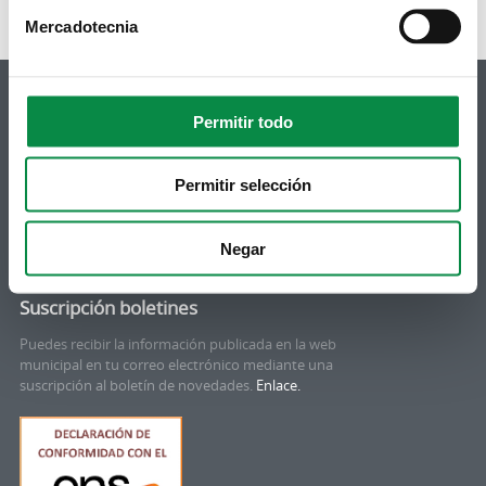
Mercadotecnia
Permitir todo
© Concello de Ames
Permitir selección
Praza do Concello, 2 |15220
Bertamiráns (Ames)
Negar
Telf 981 883 002 | Fax 981 883 925
Suscripción boletines
Puedes recibir la información publicada en la web
municipal en tu correo electrónico mediante una
suscripción al boletín de novedades.
Enlace.