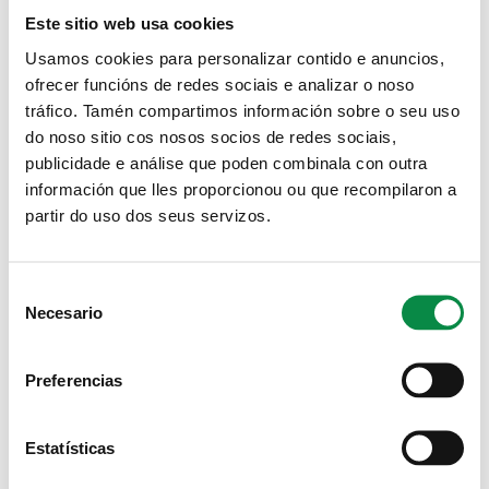
dun/dunha peón/peoa xardineiro/a como
Este sitio web usa cookies
persoal laboral fixo (OEP 2022) do Concello
Usamos cookies para personalizar contido e anuncios,
de Ames
ofrecer funcións de redes sociais e analizar o noso
tráfico. Tamén compartimos información sobre o seu uso
Proceso selectivo para a selección de
do noso sitio cos nosos socios de redes sociais,
dous/dúas peóns/peoas e un/unha capataz
publicidade e análise que poden combinala con outra
forestal para a brigada de prevención de
información que lles proporcionou ou que recompilaron a
lumes forestais do Concello de Ames
partir do uso dos seus servizos.
(APROL Rural 2025)
Consent
Necesario
Anúlase a realización do exame
Selection
correspondente á bolsa de persoal do
servizo de comedores previsto para hoxe
Preferencias
Páginas
Estatísticas
1
2
3
4
5
6
7
8
9
…
siguiente ›
última »