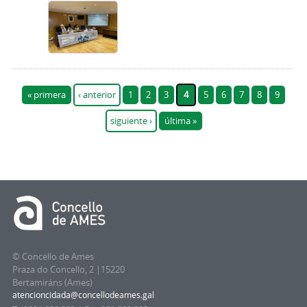
Páginas
« primera
‹ anterior
1
2
3
4
5
6
7
8
9
siguiente ›
última »
© Concello de Ames
Praza do Concello, 2 |15220
Bertamiráns (Ames)