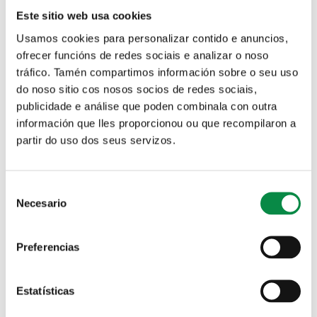
Imagen:
Este sitio web usa cookies
Usamos cookies para personalizar contido e anuncios,
ofrecer funcións de redes sociais e analizar o noso
tráfico. Tamén compartimos información sobre o seu uso
do noso sitio cos nosos socios de redes sociais,
Listaxe de persoas admitidas no obradoiro
publicidade e análise que poden combinala con outra
de regulación emocional e mindfulness
información que lles proporcionou ou que recompilaron a
partir do uso dos seus servizos.
Ames Saudable ofrece un obradoiro de
regulación emocional e “Mindfulness”
Consent
Necesario
Selection
Imagen:
Preferencias
Estatísticas
Resultado do sorteo para a actividade de