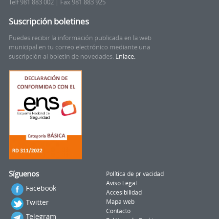
Telf 981 883 002 | Fax 981 883 925
Suscripción boletines
Puedes recibir la información publicada en la web
municipal en tu correo electrónico mediante una
suscripción al boletín de novedades.
Enlace.
Síguenos
Política de privacidad
Aviso Legal
Facebook
Accesibilidad
Twitter
Mapa web
Contacto
Telegram