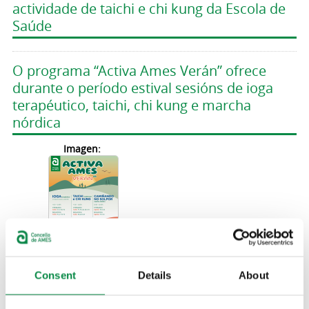
actividade de taichi e chi kung da Escola de
Saúde
O programa “Activa Ames Verán” ofrece
durante o período estival sesións de ioga
terapéutico, taichi, chi kung e marcha
nórdica
Imagen:
O Concello de Ames recolle en Madrid o
Premio Nacional de Calidade 2021 polo
Consent
Details
About
fomento de estilos de vida saudables