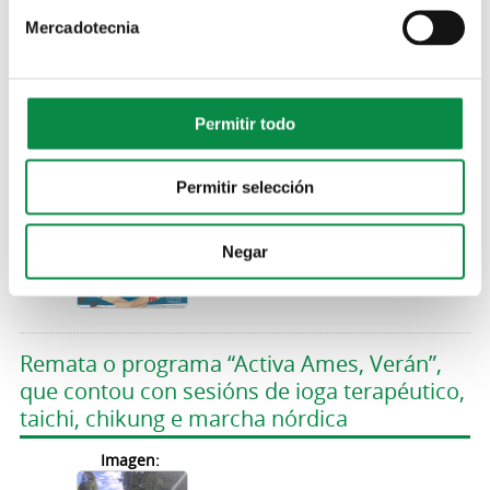
ioga terapéutico en Bertamiráns e no
Milladoiro
Mercadotecnia
Abre o prazo para inscribirse nas sesións de
Permitir todo
ioga terapéutico, taichi tradicional e chi kung
da Escola de Saúde
Permitir selección
Imagen:
Negar
Remata o programa “Activa Ames, Verán”,
que contou con sesións de ioga terapéutico,
taichi, chikung e marcha nórdica
Imagen: