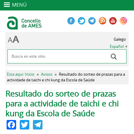
MENÚ
Galego
Español
Buscar
Formulario de búsqueda
Se encuentra usted aquí
Esta aqui: Inicio
»
Avisos
»
Resultado do sorteo de prazas para a
actividade de taichi e chi kung da Escola de Saúde
Solapas principales
Resultado do sorteo de prazas
para a actividade de taichi e chi
kung da Escola de Saúde
Facebook
Twitter
Telegram