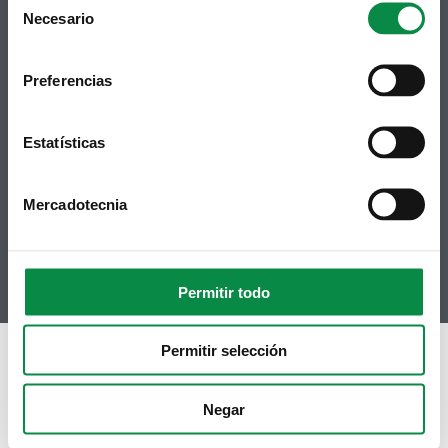
Necesario
Selection
Preferencias
Síguenos
Política de privacidad
Aviso Legal
Facebook
Accesibilidad
Estatísticas
Twitter
Mapa web
Contacto
Telegram
Politicas de Cookies
Mercadotecnia
RSS
Hemeroteca
Youtube
Instagram
Permitir todo
Permitir selección
Negar