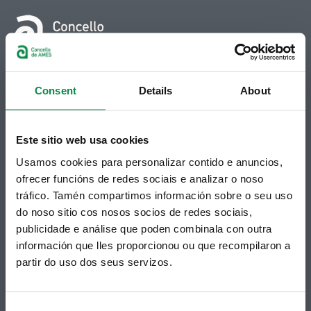
© Concello de Ames
Praza do Concello, 2 |15220
Consent
Details
About
Bertamiráns (Ames)
Telf 981 883 002 | Fax 981 883 925
Este sitio web usa cookies
Suscripción boletines
Usamos cookies para personalizar contido e anuncios,
ofrecer funcións de redes sociais e analizar o noso
Puedes recibir la información publicada en la web
municipal en tu correo electrónico mediante una
tráfico. Tamén compartimos información sobre o seu uso
suscripción al boletín de novedades.
Enlace.
do noso sitio cos nosos socios de redes sociais,
publicidade e análise que poden combinala con outra
información que lles proporcionou ou que recompilaron a
partir do uso dos seus servizos.
Consent