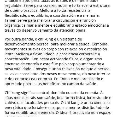
O taichi é apto para todas as idades e de intensidade
regulable. Serve para corrixir, nutrir e fortalecer a estrutura
de quen o practica. Mellora a forza-resistencia, a
flexibilidade, o equilibrio, a coordinación e a memoria.
Tamén serve para mellorar a circulación e a función
orgánica, calmar a mente e equilibrar o estado emocional a
través do desenvolvemento da atención plena.
Por outra banda, o chi kung é un sistema de
desenvolvemento persoal para mellorar a saúde. Combina
movementos suaves do corpo con relaxación e respiración
lenta. Mellora a flexibilidade, a conciencia corporal e a
concentración. Con nesta actividade física, o organismo
énchese de enerxía e esta flúe polo corpo aumentando a
nosa vitalidade. Consegue unha relaxación na que a persoa
se volve consciente dos nosos movementos, do noso interior
e do contacto coa contorna. En China é moi practicado e
apreciado polos seus beneficios no campo da saúde.
Chi kung significa control, dominio ou arte da enerxía. As
súas metas xerais son saúde, boa forma física, lonxevidade e
cultivo das facultades persoais. O chi kung é unha ximnasia
enerxética que fortalece o corpo e a mente, distribuíndo de
forma equilibrada a enerxía. O ideal é practicalo nun espazo