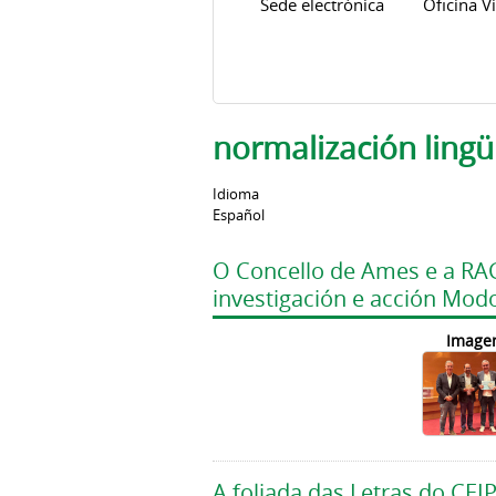
Sede electrónica
Oficina Vi
normalización lingüí
Idioma
Español
O Concello de Ames e a RAG
investigación e acción Modo
Image
A foliada das Letras do CE