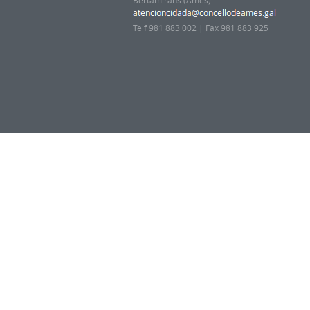
Bertamiráns (Ames)
Telf 981 883 002 | Fax 981 883 925