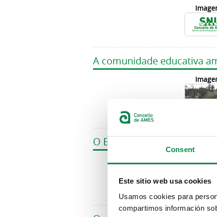
Image
A comunidade educativa am
Image
O Enreguéifate, un imán pa
Consent
Image
Este sitio web usa cookies
Usamos cookies para personal
compartimos información sobr