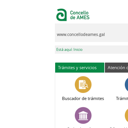
Pasar al contenido principal
www.concellodeames.gal
Se encuentra usted aquí
Está aquí: Inicio
Trámites y servicios
Atención c
Buscador de trámites
Trámit