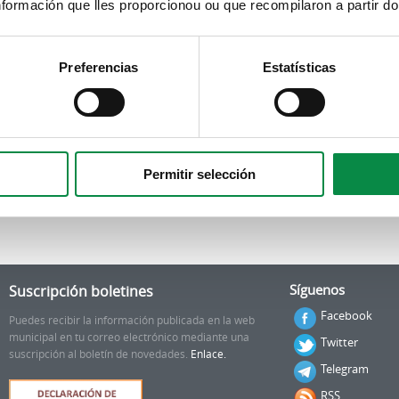
spállase polos centros escolares de Ames
formación que lles proporcionou ou que recompilaron a partir d
n:
Preferencias
Estatísticas
Permitir selección
nterior
1
2
3
4
5
6
7
8
9
…
sigui
Suscripción boletines
Síguenos
Facebook
Puedes recibir la información publicada en la web
municipal en tu correo electrónico mediante una
Twitter
suscripción al boletín de novedades.
Enlace.
Telegram
RSS