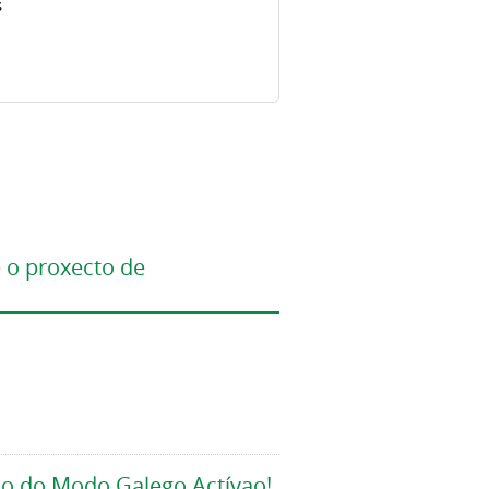
s
 o proxecto de
co do Modo Galego Actívao!