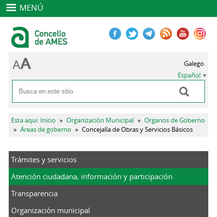
MENÚ
Galego
Español
Buscar
Formulario de búsqueda
Se encuentra usted aquí
Esta aqui: Inicio
»
Organización Municipal
»
Organos de Goberno
»
Áreas de goberno
»
Concejalía de Obras y Servicios Básicos
Trámites y servicios
Atención ciudadana, información y participación
Transparencia
Organización municipal