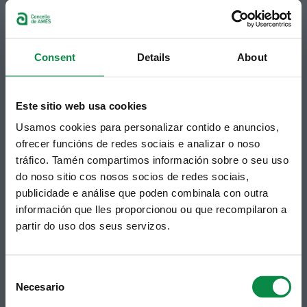
Praza do Concello, 2 |15220
Bertamiráns (Ames)
Telf 981 883 002 | Fax 981 883 925
Consent
Details
About
Suscripción boletines
Puedes recibir la información publicada en la web
municipal en tu correo electrónico mediante una
Este sitio web usa cookies
suscripción al boletín de novedades.
Enlace.
Usamos cookies para personalizar contido e anuncios,
ofrecer funcións de redes sociais e analizar o noso
tráfico. Tamén compartimos información sobre o seu uso
do noso sitio cos nosos socios de redes sociais,
publicidade e análise que poden combinala con outra
información que lles proporcionou ou que recompilaron a
partir do uso dos seus servizos.
Consent
Síguenos
Política de privacidad
Necesario
Selection
Aviso Legal
Facebook