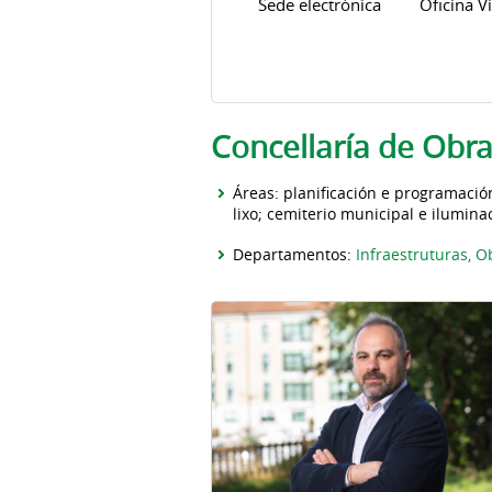
Sede electrónica
Oficina Vi
Pestanas principais
Concellaría de Obra
Áreas: planificación e programación
lixo; cemiterio municipal e ilumina
Departamentos:
Infraestruturas, O