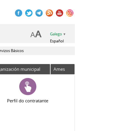
Galego
Español
rvizos Básicos
anización municipal
Ames
Perfil do contratante