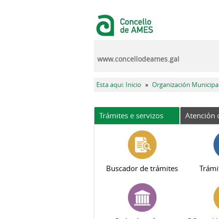
Ir o contido principal
www.concellodeames.gal
Vostede está aquí
Esta aqui: Inicio
»
Organización Municipa
Trámites e servizos
Atención 
Buscador de trámites
Trámi