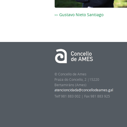
Gustavo Nieto Santiago
© Concello de Ames
Praza do Concello, 2 |15220
Bertamiráns (Ames)
Telf 981 883 002 | Fax 981 883 925