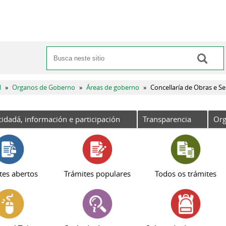
Buscar
Formulario de busca
l
»
Organos de Goberno
»
Áreas de goberno
»
Concellaría de Obras e Se
cidadá, información e participación
Transparencia
Org
tes abertos
Trámites populares
Todos os trámites