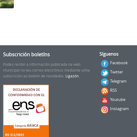
Subscrición boletíns
Síguenos
Facebook
Podes recibir a información publicada na web
municipal no teu correo electrónico mediante unha
Twitter
subscrición ao boletín de novidades.
Ligazón.
Telegram
RSS
Youtube
Instagram