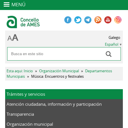
MENÚ
Galego
Español
Buscar
Formulario de búsqueda
Se encuentra usted aquí
Esta aqui: Inicio
»
Organización Municipal
»
Departamentos
Municipais
»
Música: Encuentros y festivales
Trámites y servicios
Atención ciudadana, información y participación
Transparencia
Organización municipal