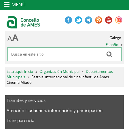
MENÚ
Galego
Español
Buscar
Formulario de búsqueda
Se encuentra usted aquí
Esta aqui: Inicio
»
Organización Municipal
»
Departamentos
Municipais
»
Festival internacional de cine infantil de Ames.
Cinema Miúdo
Trámites y servicios
Atención ciudadana, información y participación
Transparencia