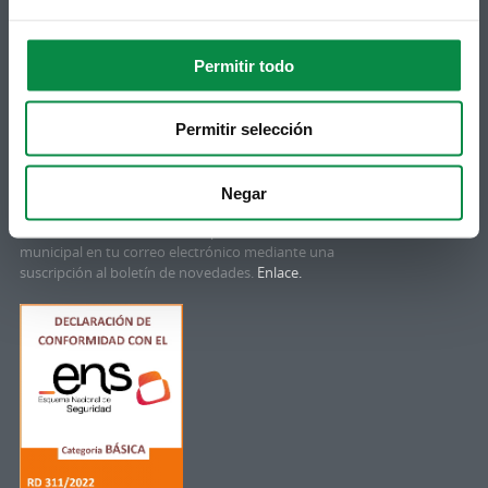
Permitir todo
© Concello de Ames
Praza do Concello, 2 |15220
Bertamiráns (Ames)
Permitir selección
Telf 981 883 002 | Fax 981 883 925
Suscripción boletines
Negar
Puedes recibir la información publicada en la web
municipal en tu correo electrónico mediante una
suscripción al boletín de novedades.
Enlace.