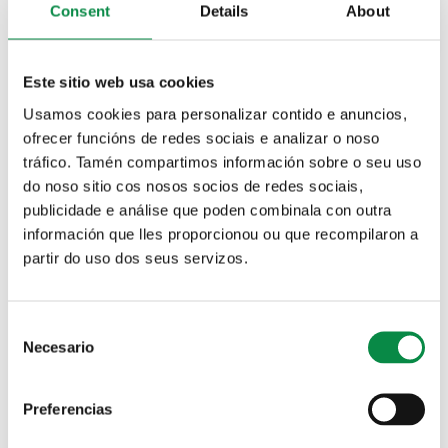
Grupo municipal:
Bloque Nacionalista Galego (BNG)
Consent
Details
About
BIOGRAFÍA:
Este sitio web usa cookies
Usamos cookies para personalizar contido e anuncios,
Vecino de Bertamiráns desde el año 2007, casado y padre de
ofrecer funcións de redes sociais e analizar o noso
dos niños/as.
tráfico. Tamén compartimos información sobre o seu uso
Informático, superado el Ciclo Superior de Desarrollo de
do noso sitio cos nosos socios de redes sociais,
Aplicaciones Multiplataforma y con estudios del Grado en
publicidade e análise que poden combinala con outra
Ingeniería Informática (USC).
información que lles proporcionou ou que recompilaron a
Responsable local del BNG de Ames entre el 2017 y el 2021,
partir do uso dos seus servizos.
siendo en la actualidad vice-responsable, forma parte del
Consejo Comarcal del BNG en la comarca de Compostela.
Colaboraciones con diferentes organizaciones en defensa de
Consent
la lengua, de la memoria histórica y de los derechos civiles.
Necesario
Selection
Fue socio de la Asociación Cultural "Follas Novas" de Ames y
de la Agrupación Folclórica "Cantigas e Agarimos" de
Compostela. Formó parte de las agrupaciones musicales
Preferencias
tradicionales "De Pé Feito" (Ourense) y "Estiño" (Allariz).
Miembro de la Ejecutiva Nacional de la Federación de la