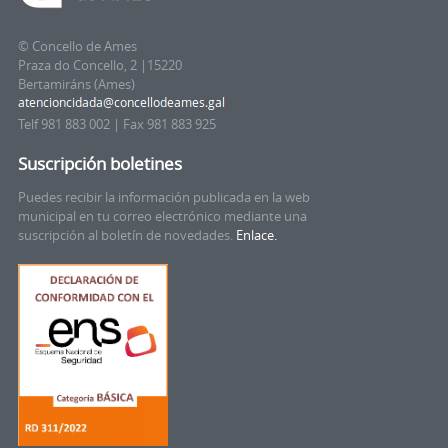
© Concello de Ames
Praza do Concello, 2 |15220
Bertamiráns (Ames)
Telf 981 883 002 | Fax 981 883 925
Suscripción boletines
Puedes recibir la información publicada en la web
municipal en tu correo electrónico mediante una
suscripción al boletín de novedades.
Enlace.