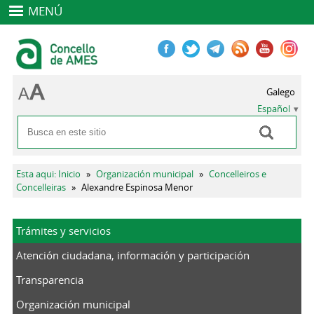
MENÚ
Galego
Español
Buscar
Formulario de búsqueda
Se encuentra usted aquí
Esta aqui: Inicio
»
Organización municipal
»
Concelleiros e
Concelleiras
»
Alexandre Espinosa Menor
Trámites y servicios
Atención ciudadana, información y participación
Transparencia
Organización municipal