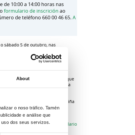
e de 10:00 a 14:00 horas nas
 o
formulario de inscrición
ao
úmero de teléfono 660 00 46 65.
A
 o sábado 5 de outubro, nas
ro para aprender a elaborar
s, para consumilas en épocas de
durante os meses de setembro e
About
 cabazas, tomates, etc, excede o que
r a conservar estes produtos para
á impartido polo obradoiro de cociña
 preparacións elaboradas seguindo
alizar o noso tráfico. Tamén
ublicidade e análise que
o uso dos seus servizos.
s interesadas deben enviar o
formulario