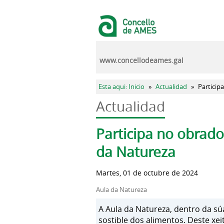
Pasar al contenido principal
www.concellodeames.gal
Se encuentra usted aquí
Esta aqui: Inicio
»
Actualidad
»
Particip
Actualidad
Solapas principales
Participa no obrado
da Natureza
Martes, 01 de octubre de 2024
Aula da Natureza
A Aula da Natureza, dentro da s
sostible dos alimentos. Deste xe