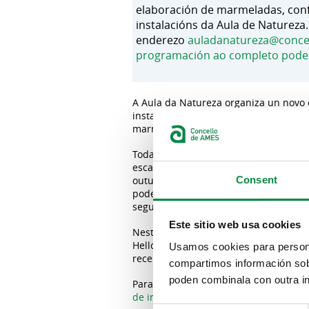
elaboración de marmeladas, confi
instalacións da Aula de Natureza
enderezo
auladanatureza@conce
programación ao completo pode 
A Aula da Natureza organiza un novo o
instalacións da Aula da Natureza, na 
marmeladas, confituras e chutneys.
Todas as civilizacións tentaron cons
escaseza, un costume que se estende
Consent
outubro observamos que o excedente de
podemos consumir no momento, polo q
seguir desfrutándoos todo o ano.
Este sitio web usa cookies
Nesta ocasión, o obradoiro proposto 
Hello Cooking. Será un obradoiro pra
Usamos cookies para personal
receitas que unha conservación segur
compartimos información sobr
poden combinala con outra in
Para participar nesta actividade é pre
de inscrición
ao enderezo
auladanatu