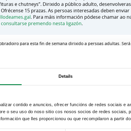
turas e chutneys”. Dirixido a público adulto, desenvolveras
. Ofrécense 15 prazas. As persoas interesadas deben enviar
llodeames.gal
. Para máis información pódese chamar ao n
consultarse premendo nesta ligazón
.
bradoiro para esta fin de semana dirixido a persoas adultas. Será
Ameixenda, en horario de 10.00 a 14.00 horas. Trátase dun obradoi
ervar os alimentos, especialmente os excedentes de certas tempada
 ata os nosos días. Dando un pequeno paseo polas nosas aldeas, 
Details
 froitas e froitos é xeneralizado. A cantidade de mazás, castañas,
ue é unha boa época para frear o malgasto alimentario e aprende
céntrase na preparación de marmeladas, confituras e chutneys. Ser
ctico onde os participantes cociñarán, envasarán e etiquetarán as
izar contido e anuncios, ofrecer funcións de redes sociais e an
a.
e o seu uso do noso sitio cos nosos socios de redes sociais, p
formación que lles proporcionou ou que recompilaron a partir d
cisa inscrición previa. Ofértanse un total de 15 prazas. As persoa
reza@concellodeames.gal
.