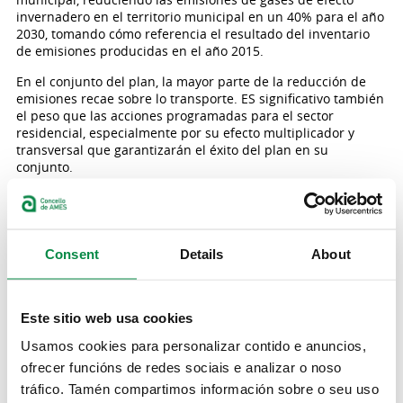
invernadero en el territorio municipal en un 40% para el año
2030, tomando cómo referencia el resultado del inventario
de emisiones producidas en el año 2015.
En el conjunto del plan, la mayor parte de la reducción de
emisiones recae sobre lo transporte. ES significativo también
el peso que las acciones programadas para el sector
residencial, especialmente por su efecto multiplicador y
transversal que garantizarán el éxito del plan en su
conjunto.
Adaptación al cambio climático
El Ayuntamiento de Ames prevé la reducción de las
emisiones de sus edificios en instalaciones y equipamientos
en 2030 con un 11% respeto al año 2015. Se pretende
Consent
Details
About
conseguir dichos objetivos aplicando medidas destinadas al
aumento de la eficiencia energética en edificios,
instalaciones y equipamientos públicos, empleo de fuentes
de energía renovable, la adquisición de energía verde
Este sitio web usa cookies
certificada y la información y concienciación de los
Usamos cookies para personalizar contido e anuncios,
empleados públicos municipales. El resultado de reducción
ofrecer funcións de redes sociais e analizar o noso
de emisiones en 2030, con respeto a los GEI emitidos por el
conjunto de los sectores inventariados en 2015, es del 40%.
tráfico. Tamén compartimos información sobre o seu uso
Alcanzar una reducción del 40% de emisiones en 2030