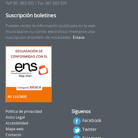
Telf 981 883 002 | Fax 981 883 925
Suscripción boletines
Puedes recibir la información publicada en la web
municipal en tu correo electrónico mediante una
suscripción al boletín de novedades.
Enlace.
Síguenos
Política de privacidad
Aviso Legal
Facebook
Accesibilidad
Twitter
Mapa web
Contacto