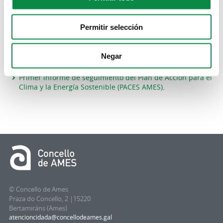
necesaria correlación de algunas de las acciones
programadas en el tiempo, junto a la disponibilidad
Permitir selección
financiera del Ayuntamiento y de otras fuentes de
financiación.
Plan de Acción para el Clima y la Energía Sostenible
Negar
(PACES AMES)
.
Primer informe de seguimiento del Plan de Acción para el
Clima y la Energía Sostenible (PACES AMES)
.
© Concello de Ames
Praza do Concello, 2 |15220
Bertamiráns (Ames)