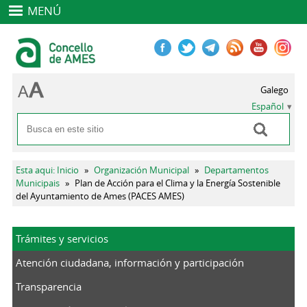
MENÚ
Galego
Español
Buscar
Formulario de búsqueda
Se encuentra usted aquí
Esta aqui: Inicio
»
Organización Municipal
»
Departamentos
Municipais
»
Plan de Acción para el Clima y la Energía Sostenible
del Ayuntamiento de Ames (PACES AMES)
Trámites y servicios
Atención ciudadana, información y participación
Transparencia