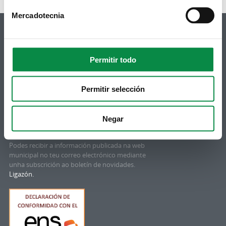
Mercadotecnia
Permitir todo
© Concello de Ames
Praza do Concello, 2 |15220
Bertamiráns (Ames)
Permitir selección
Telf 981 883 002 | Fax 981 883 925
Negar
Subscrición boletíns
Podes recibir a información publicada na web
municipal no teu correo electrónico mediante
unha subscrición ao boletín de novidades.
Ligazón.