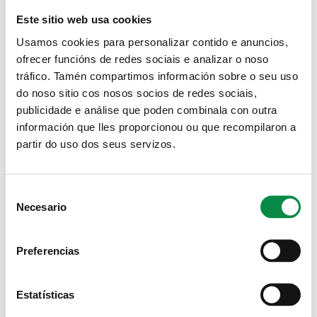
Este sitio web usa cookies
Imagen:
Usamos cookies para personalizar contido e anuncios,
ofrecer funcións de redes sociais e analizar o noso
tráfico. Tamén compartimos información sobre o seu uso
do noso sitio cos nosos socios de redes sociais,
publicidade e análise que poden combinala con outra
Os premios do XXII Certame Literario
información que lles proporcionou ou que recompilaron a
Concello de Ames entregáronse este sábado
partir do uso dos seus servizos.
na Casa da Cultura do Milladoiro
Imagen:
Consent
Necesario
Selection
Preferencias
Páxinas
1
2
seguinte ›
última »
Estatísticas