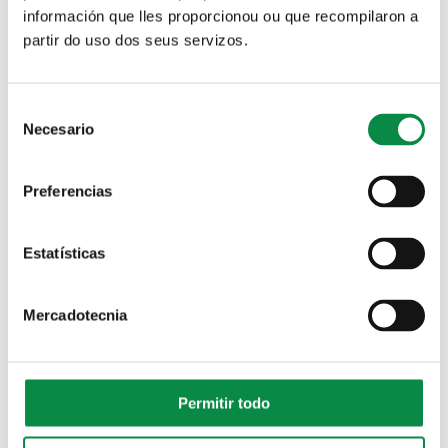
Artes escénicas
información que lles proporcionou ou que recompilaron a
partir do uso dos seus servizos.
“ICTUS (anatomía de “A derradeira leición”
de Castelao)” pecha a programación do
Ames Cultural
Consent
Necesario
Selection
Imagen:
Preferencias
Estatísticas
O Ames Cultural pecha abril co espectáculo
Mercadotecnia
de circo “Variedades Pistacatro”
Imagen:
Permitir todo