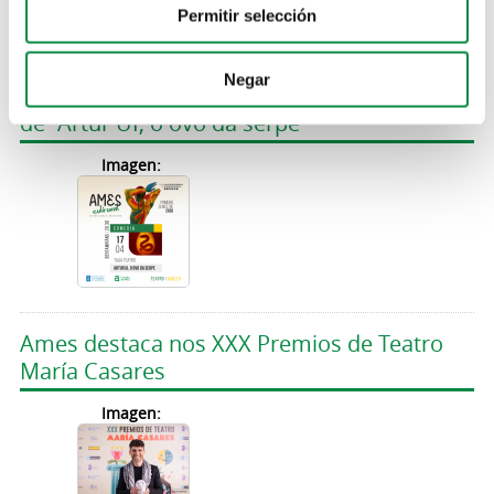
Permitir selección
Negar
Volve o Ames Cultural coa representación
de “Artur UI, o ovo da serpe”
Imagen:
Ames destaca nos XXX Premios de Teatro
María Casares
Imagen: