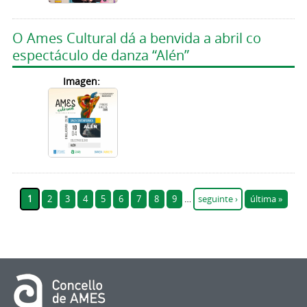
O Ames Cultural dá a benvida a abril co
espectáculo de danza “Alén”
Imagen:
Páxinas
1
2
3
4
5
6
7
8
9
…
seguinte ›
última »