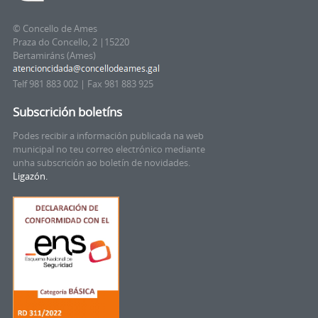
© Concello de Ames
Praza do Concello, 2 |15220
Bertamiráns (Ames)
Telf 981 883 002 | Fax 981 883 925
Subscrición boletíns
Podes recibir a información publicada na web
municipal no teu correo electrónico mediante
unha subscrición ao boletín de novidades.
Ligazón.