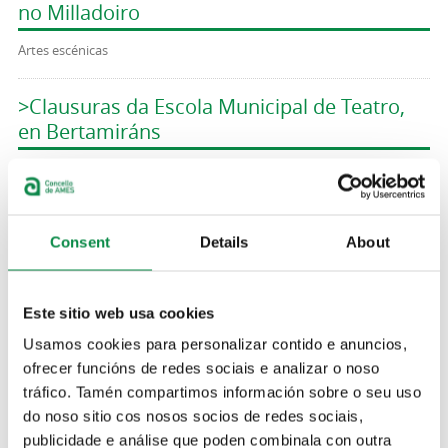
no Milladoiro
Artes escénicas
>Clausuras da Escola Municipal de Teatro,
en Bertamiráns
Artes escénicas
>"A eclipse", en Bertamiráns
Consent
Details
About
Artes escénicas
Este sitio web usa cookies
>Mobilizad@s, en Bertamiráns
Usamos cookies para personalizar contido e anuncios,
Artes escénicas
ofrecer funcións de redes sociais e analizar o noso
tráfico. Tamén compartimos información sobre o seu uso
>Mobilizad@s, no Milladoiro
do noso sitio cos nosos socios de redes sociais,
publicidade e análise que poden combinala con outra