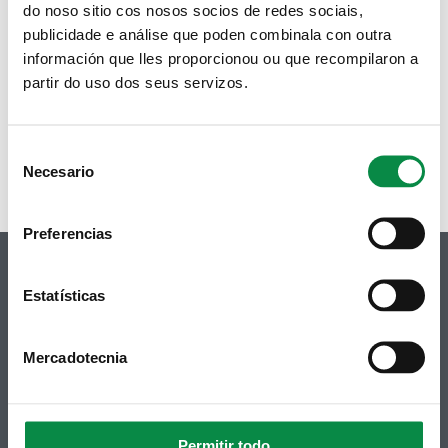
do noso sitio cos nosos socios de redes sociais,
publicidade e análise que poden combinala con outra
información que lles proporcionou ou que recompilaron a
partir do uso dos seus servizos.
Páxinas
1
2
3
4
5
6
7
8
9
…
seguinte ›
última »
Consent
Necesario
Selection
Preferencias
Estatísticas
© Concello de Ames
Mercadotecnia
Praza do Concello, 2 |15220
Bertamiráns (Ames)
Telf 981 883 002 | Fax 981 883 925
Permitir todo