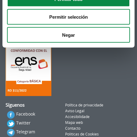
Subscrición boletíns
Podes recibir a información publicada na web
Permitir selección
municipal no teu correo electrónico mediante
unha subscrición ao boletín de novidades.
Ligazón.
Negar
Síguenos
Política de privacidade
Aviso Legal
Facebook
Accesibilidade
Twitter
Mapa web
Contacto
Telegram
Politicas de Cookies