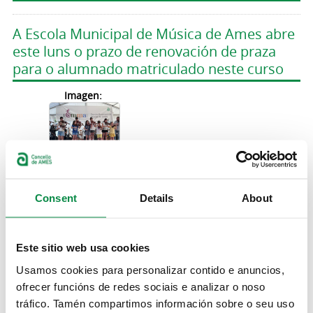
A Escola Municipal de Música de Ames abre
este luns o prazo de renovación de praza
para o alumnado matriculado neste curso
Imagen:
>EMMA: audicións do alumnado de violín
Consent
Details
About
Concertos
Este sitio web usa cookies
A EMMA celebra as audicións do alumnado
Usamos cookies para personalizar contido e anuncios,
de violín o vindeiro 24 de marzo
ofrecer funcións de redes sociais e analizar o noso
Imagen:
tráfico. Tamén compartimos información sobre o seu uso