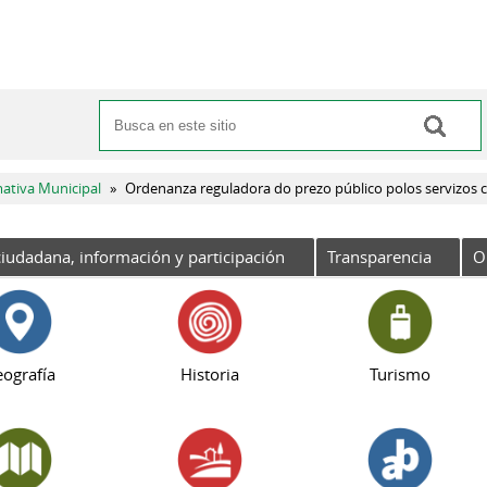
Buscar
Formulario de búsqueda
ativa Municipal
»
Ordenanza reguladora do prezo público polos servizos c
iudadana, información y participación
Transparencia
O
ografía
Historia
Turismo