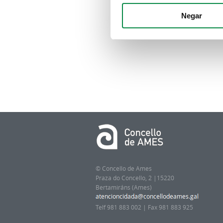
Negar
© Concello de Ames
Praza do Concello, 2 |15220
Bertamiráns (Ames)
Telf 981 883 002 | Fax 981 883 925