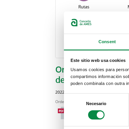
Rutas
Consent
Festivos locales
Este sitio web usa cookies
Solapas principales
Ordenanza regulador
Usamos cookies para personal
compartimos información sobr
deportivos
poden combinala con outra in
2022
Consent
Ordenanzas
Precios públicos
Necesario
Selection
Descargar PDF