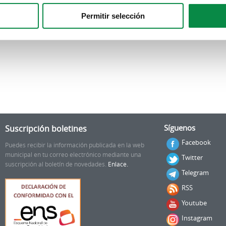
Permitir selección
Suscripción boletines
Síguenos
Facebook
Puedes recibir la información publicada en la web
municipal en tu correo electrónico mediante una
Twitter
suscripción al boletín de novedades.
Enlace.
Telegram
RSS
Youtube
Instagram