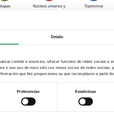
Mapas
Núcleos urbanos y
Toponimia
parroquias
Details
a do prezo público polos servizos 
izar contido e anuncios, ofrecer funcións de redes sociais e an
e o seu uso do noso sitio cos nosos socios de redes sociais, p
formación que lles proporcionou ou que recompilaron a partir d
Preferencias
Estatísticas