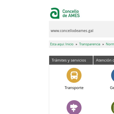
Pasar al contenido principal
www.concellodeames.gal
Se encuentra usted aquí
Esta aqui: Inicio
»
Transparencia
»
Norm
Trámites y servicios
Atención c
Transporte
Ge