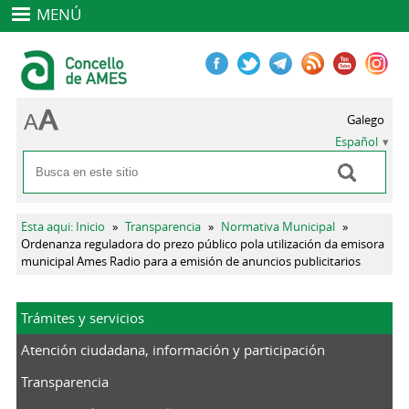
MENÚ
Galego
Español
Buscar
Formulario de búsqueda
Se encuentra usted aquí
Esta aqui: Inicio
»
Transparencia
»
Normativa Municipal
»
Ordenanza reguladora do prezo público pola utilización da emisora
municipal Ames Radio para a emisión de anuncios publicitarios
Trámites y servicios
Atención ciudadana, información y participación
Transparencia