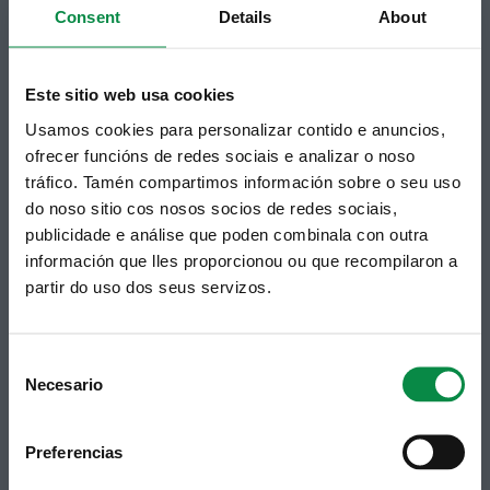
Consent
Details
About
municipal en tu correo electrónico mediante una
suscripción al boletín de novedades.
Enlace.
Este sitio web usa cookies
Usamos cookies para personalizar contido e anuncios,
ofrecer funcións de redes sociais e analizar o noso
tráfico. Tamén compartimos información sobre o seu uso
do noso sitio cos nosos socios de redes sociais,
publicidade e análise que poden combinala con outra
información que lles proporcionou ou que recompilaron a
partir do uso dos seus servizos.
Síguenos
Política de privacidad
Aviso Legal
Facebook
Accesibilidad
Consent
Twitter
Mapa web
Necesario
Contacto
Selection
Telegram
Politicas de Cookies
RSS
Hemeroteca
Preferencias
Youtube