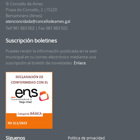
© Concello de Ames
Praza do Concello, 2 |15220
Bertamiráns (Ames)
Telf 981 883 002 | Fax 981 883 925
Suscripción boletines
Puedes recibir la información publicada en la web
municipal en tu correo electrónico mediante una
suscripción al boletín de novedades.
Enlace.
Síguenos
Política de privacidad