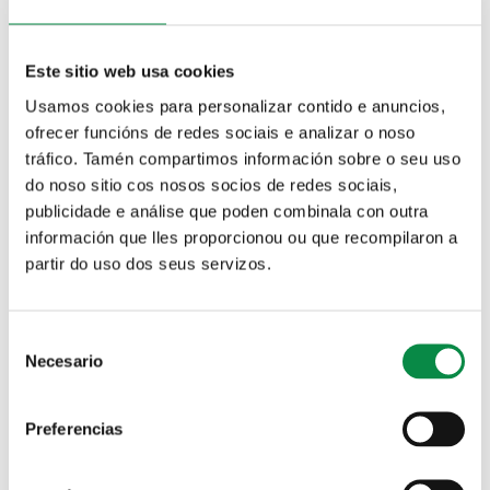
Mapas
Núcleos urbanos y
parroquias
Este sitio web usa cookies
Usamos cookies para personalizar contido e anuncios,
ofrecer funcións de redes sociais e analizar o noso
tráfico. Tamén compartimos información sobre o seu uso
Toponimia
Patrimonio histórico-
do noso sitio cos nosos socios de redes sociais,
artístico
publicidade e análise que poden combinala con outra
información que lles proporcionou ou que recompilaron a
partir do uso dos seus servizos.
Festivos locales
Consent
Necesario
Selection
Solapas principales
Ordenanza reguladora do prezo
público pola prestación do
Preferencias
servizo das escolas infantís