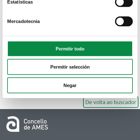
municipais do concello de Ames
Estatísticas
2017
Mercadotecnia
Ordenanzas
Descargar PDF
Permitir todo
Permitir selección
Negar
De volta ao buscador