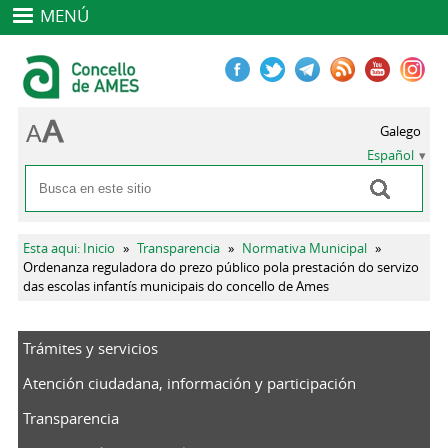
MENÚ
Galego
Español
Buscar
Formulario de búsqueda
Se encuentra usted aquí
Esta aqui: Inicio
»
Transparencia
»
Normativa Municipal
»
Ordenanza reguladora do prezo público pola prestación do servizo
das escolas infantís municipais do concello de Ames
Trámites y servicios
Atención ciudadana, información y participación
Transparencia