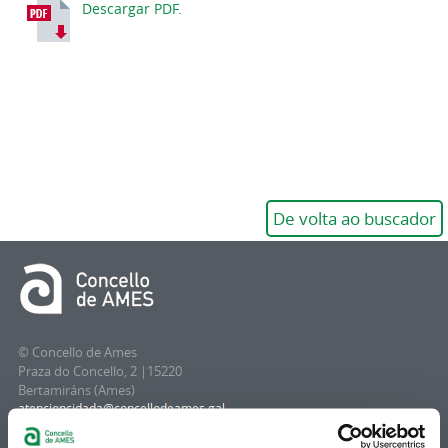
Descargar PDF.
De volta ao buscador
© Concello de Ames
Praza do Concello, 2 |15220
Bertamiráns (Ames)
Telf 981 883 002 | Fax 981 883 925