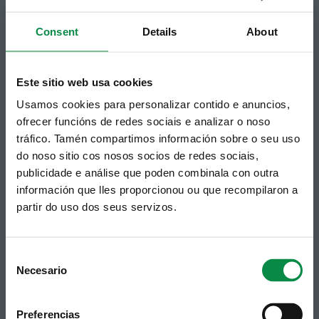
Suscripción boletines
Consent
Details
About
Puedes recibir la información publicada en la web
municipal en tu correo electrónico mediante una
suscripción al boletín de novedades.
Enlace.
Este sitio web usa cookies
Usamos cookies para personalizar contido e anuncios,
ofrecer funcións de redes sociais e analizar o noso
tráfico. Tamén compartimos información sobre o seu uso
do noso sitio cos nosos socios de redes sociais,
publicidade e análise que poden combinala con outra
información que lles proporcionou ou que recompilaron a
partir do uso dos seus servizos.
Síguenos
Política de privacidad
Aviso Legal
Consent
Facebook
Accesibilidad
Necesario
Selection
Twitter
Mapa web
Contacto
Telegram
Politicas de Cookies
Preferencias
Hemeroteca