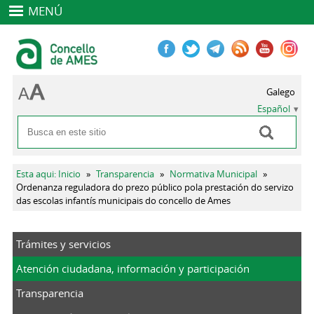
MENÚ
Galego
Español
Buscar
Formulario de búsqueda
Se encuentra usted aquí
Esta aqui: Inicio
»
Transparencia
»
Normativa Municipal
»
Ordenanza reguladora do prezo público pola prestación do servizo
das escolas infantís municipais do concello de Ames
Trámites y servicios
Atención ciudadana, información y participación
Transparencia