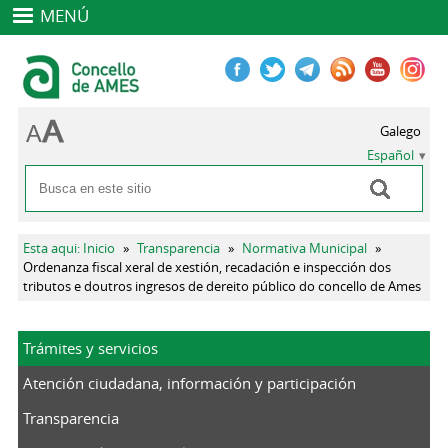
MENÚ
Galego
Español
Buscar
Formulario de búsqueda
Se encuentra usted aquí
Esta aqui: Inicio
»
Transparencia
»
Normativa Municipal
»
Ordenanza fiscal xeral de xestión, recadación e inspección dos
tributos e doutros ingresos de dereito público do concello de Ames
Trámites y servicios
Atención ciudadana, información y participación
Transparencia