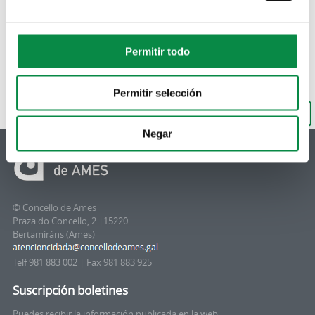
Permitir todo
Permitir selección
De volta ao buscador
Negar
© Concello de Ames
Praza do Concello, 2 |15220
Bertamiráns (Ames)
Telf 981 883 002 | Fax 981 883 925
Suscripción boletines
Puedes recibir la información publicada en la web