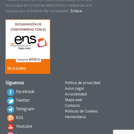
municipal en tu correo electrónico mediante una
suscripción al boletín de novedades.
Enlace.
Síguenos
Política de privacidad
Aviso Legal
Facebook
Accesibilidad
Twitter
Mapa web
Contacto
Telegram
Politicas de Cookies
RSS
Hemeroteca
Youtube