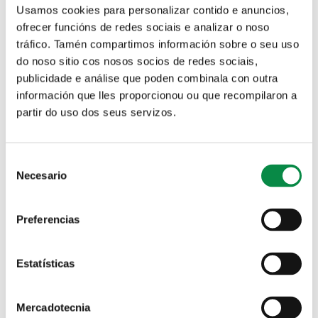
Usamos cookies para personalizar contido e anuncios,
Oficina Virtual Tributaria
Canal de denuncias
ofrecer funcións de redes sociais e analizar o noso
tráfico. Tamén compartimos información sobre o seu uso
do noso sitio cos nosos socios de redes sociais,
publicidade e análise que poden combinala con outra
Solicitud de plaza en las Escuelas infantiles municipales
información que lles proporcionou ou que recompilaron a
partir do uso dos seus servizos.
Solapas principales
Ordenanza fiscal xeral de xestión,
recadación e inspección dos
Consent
Necesario
Selection
tributos e doutros ingresos de
dereito público do concello de
Preferencias
Ames
2017
Estatísticas
Ordenanzas
Descargar PDF
Mercadotecnia