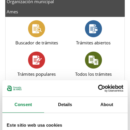
Organización municipal
Ames
Buscador de trámites
Trámites abiertos
Trámites populares
Todos los trámites
Consent
Details
About
Perfil del contratante
Sede electrónica
Este sitio web usa cookies