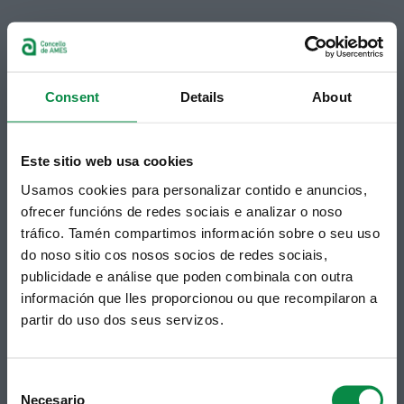
© Concello de Ames
Praza do Concello, 2 |15220
Bertamiráns (Ames)
Consent
Details
About
Telf 981 883 002 | Fax 981 883 925
Suscripción boletines
Este sitio web usa cookies
Puedes recibir la información publicada en la web
municipal en tu correo electrónico mediante una
Usamos cookies para personalizar contido e anuncios,
suscripción al boletín de novedades.
Enlace.
ofrecer funcións de redes sociais e analizar o noso
tráfico. Tamén compartimos información sobre o seu uso
do noso sitio cos nosos socios de redes sociais,
publicidade e análise que poden combinala con outra
información que lles proporcionou ou que recompilaron a
partir do uso dos seus servizos.
Consent
Necesario
Selection