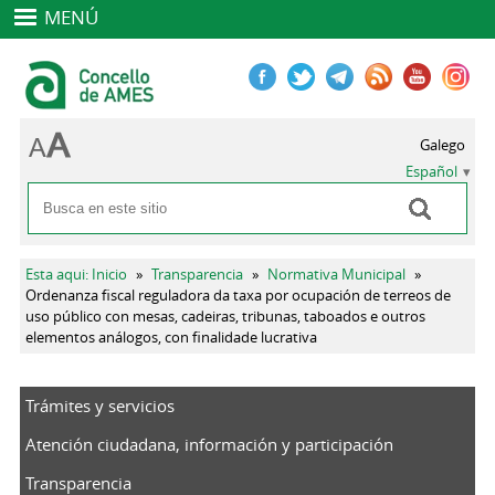
MENÚ
Galego
Español
Buscar
Formulario de búsqueda
Se encuentra usted aquí
Esta aqui: Inicio
»
Transparencia
»
Normativa Municipal
»
Ordenanza fiscal reguladora da taxa por ocupación de terreos de
uso público con mesas, cadeiras, tribunas, taboados e outros
elementos análogos, con finalidade lucrativa
Trámites y servicios
Atención ciudadana, información y participación
Transparencia