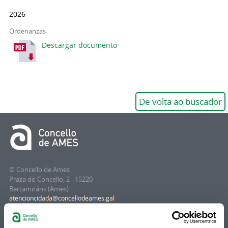
2026
Ordenanzas
Descargar documento
De volta ao buscador
© Concello de Ames
Praza do Concello, 2 |15220
Bertamiráns (Ames)
Telf 981 883 002 | Fax 981 883 925