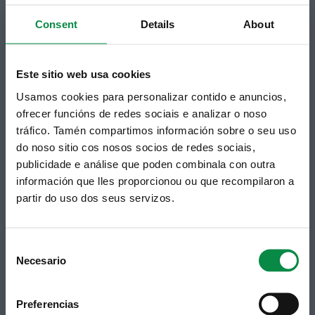
Suscripción boletines
Consent
Details
About
Puedes recibir la información publicada en la web
municipal en tu correo electrónico mediante una
suscripción al boletín de novedades.
Enlace.
Este sitio web usa cookies
Usamos cookies para personalizar contido e anuncios,
ofrecer funcións de redes sociais e analizar o noso
tráfico. Tamén compartimos información sobre o seu uso
do noso sitio cos nosos socios de redes sociais,
publicidade e análise que poden combinala con outra
información que lles proporcionou ou que recompilaron a
partir do uso dos seus servizos.
Síguenos
Política de privacidad
Aviso Legal
Facebook
Consent
Accesibilidad
Necesario
Twitter
Mapa web
Selection
Contacto
Telegram
Politicas de Cookies
RSS
Hemeroteca
Preferencias